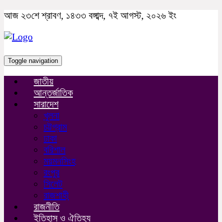
আজ ২৩শে শ্রাবণ, ১৪৩৩ বঙ্গাব্দ, ৭ই আগস্ট, ২০২৬ ইং
Toggle navigation
জাতীয়
আন্তর্জাতিক
সারাদেশ
খুলনা
চট্টগ্রাম
ঢাকা
বরিশাল
ময়মনসিংহ
রংপুর
সিলেট
রাজশাহী
রাজনীতি
ইতিহাস ও ঐতিহ্য