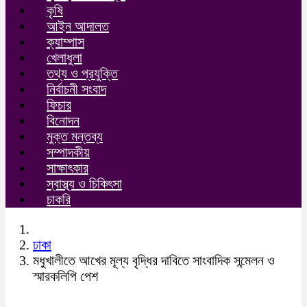
কৃষি
আইন আদালত
ক্যাম্পাস
খেলাধুলা
তথ্য ও প্রযুক্তি
নির্বাচনী সংবাদ
ফিচার
বিনোদন
মুক্ত মন্তব্য
সম্পাদকীয়
সাক্ষাৎকার
স্বাস্থ্য ও চিকিৎসা
চাকরি
ঢাকা
মধুখালীতে আখের মূল্য বৃদ্ধির দাবিতে সাংবাদিক সন্মেলন ও
স্মারকলিপি পেশ