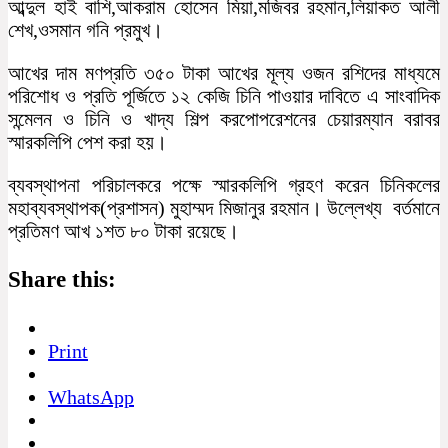
আব্দুল হাই বাশি,আকরাম হোসেন মিয়া,মজিবর রহমান,লিয়াকত আলী
শেখ,ওসমান গনি প্রমুখ।
আখের দাম মণপ্রতি ৩৫০ টাকা আখের মূল্য ওজন রশিদের মাধ্যমে
পরিশোধ ও প্রতি পূর্জিতে ১২ কেজি চিনি পাওয়ার দাবিতে এ সাংবাদিক
সন্মেলন ও চিনি ও খাদ্য শিল্প করপোপরেশনের চেয়ারম্যান বরাবর
স্মারকলিপি পেশ করা হয়।
ব্যবস্থাপনা পরিচালকরে পক্ষে স্মারকলিপি গ্রহণ করেন চিনিকলের
মহাব্যবস্থাপক(প্রশাসন) মুহাম্মদ মিজানুর রহমান। উল্লেখ্য বর্তমানে
প্রতিমণ আখ ১শত ৮০ টাকা রয়েছে।
Share this:
Print
WhatsApp