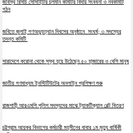
জবিস্থ রিসার্চ সোসাইটির চলমান কমিটির বিদায় সংবর্ধনা ও নবকমিটি
গঠন
জবিতে জুলাই গণঅভ্যুত্থান দিবসের অনুষ্ঠানে সংঘর্ষ; ৩ সদস্যের
তদন্ত কমিটি
সারাদেশে করোনা থেকে সুস্থ হয়ে উঠেছেন ৫০ হাজারের ও বেশি মানুষ
জাতীয় গণমাধ্যম ইনস্টিটিউটের অনলাইন প্রশিক্ষণ শুরু
রাজশাহী আরএমপি পুলিশ সদস্যদের মাঝে ট্যাকটিক্যাল বেল্ট বিতরণ
চট্টগ্রাম আয়কর বিভাগের কর্মচারী মহসীনের বাবার ১ম মৃত্যু বার্ষিকী