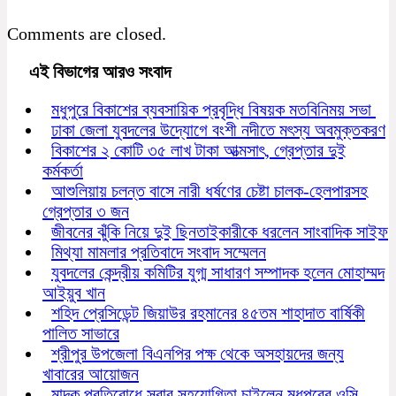
Comments are closed.
এই বিভাগের আরও সংবাদ
মধুপুরে বিকাশের ব্যবসায়িক প্রবৃদ্ধি বিষয়ক মতবিনিময় সভা
ঢাকা জেলা যুবদলের উদ্যোগে বংশী নদীতে মৎস্য অবমুক্তকরণ
বিকাশের ২ কোটি ৩৫ লাখ টাকা আত্মসাৎ, গ্রেপ্তার দুই
কর্মকর্তা
আশুলিয়ায় চলন্ত বাসে নারী ধর্ষণের চেষ্টা চালক-হেলপারসহ
গ্রেপ্তার ৩ জন
জীবনের ঝুঁকি নিয়ে দুই ছিনতাইকারীকে ধরলেন সাংবাদিক সাইফ
মিথ্যা মামলার প্রতিবাদে সংবাদ সম্মেলন
যুবদলের কেন্দ্রীয় কমিটির যুগ্ম সাধারণ সম্পাদক হলেন মোহাম্মদ
আইয়ুব খান
শহিদ প্রেসিডেন্ট জিয়াউর রহমানের ৪৫তম শাহাদাত বার্ষিকী
পালিত সাভারে
শ্রীপুর উপজেলা বিএনপির পক্ষ থেকে অসহায়দের জন্য
খাবারের আয়োজন
মাদক প্রতিরোধে সবার সহযোগিতা চাইলেন মধুপুরের ওসি