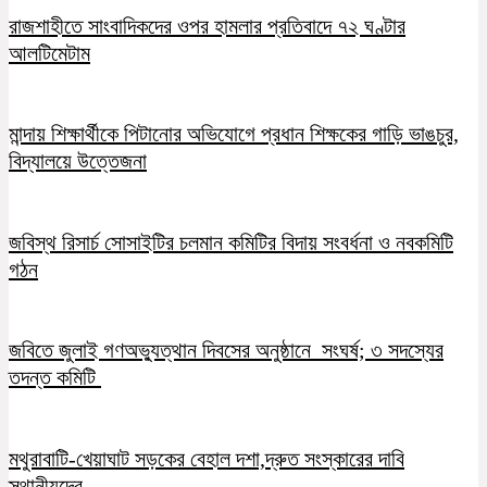
রাজশাহীতে সাংবাদিকদের ওপর হামলার প্রতিবাদে ৭২ ঘণ্টার
আলটিমেটাম
মান্দায় শিক্ষার্থীকে পিটানোর অভিযোগে প্রধান শিক্ষকের গাড়ি ভাঙচুর,
বিদ্যালয়ে উত্তেজনা
জবিস্থ রিসার্চ সোসাইটির চলমান কমিটির বিদায় সংবর্ধনা ও নবকমিটি
গঠন
জবিতে জুলাই গণঅভ্যুত্থান দিবসের অনুষ্ঠানে সংঘর্ষ; ৩ সদস্যের
তদন্ত কমিটি
মথুরাবাটি-খেয়াঘাট সড়কের বেহাল দশা,দ্রুত সংস্কারের দাবি
স্থানীয়দের