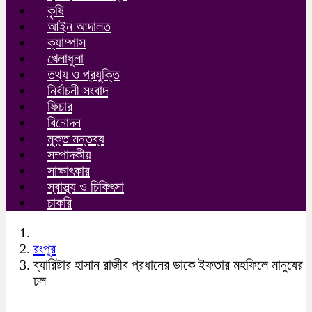
কৃষি
আইন আদালত
ক্যাম্পাস
খেলাধুলা
তথ্য ও প্রযুক্তি
নির্বাচনী সংবাদ
ফিচার
বিনোদন
মুক্ত মন্তব্য
সম্পাদকীয়
সাক্ষাৎকার
স্বাস্থ্য ও চিকিৎসা
চাকরি
রংপুর
ব্যারিষ্টার হাসান রাজীব প্রধানের ডাকে ইফতার মহফিলে মানুষের
ঢল