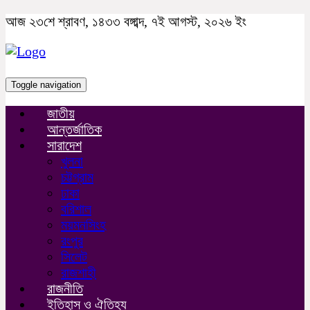
আজ ২৩শে শ্রাবণ, ১৪৩৩ বঙ্গাব্দ, ৭ই আগস্ট, ২০২৬ ইং
Toggle navigation
জাতীয়
আন্তর্জাতিক
সারাদেশ
খুলনা
চট্টগ্রাম
ঢাকা
বরিশাল
ময়মনসিংহ
রংপুর
সিলেট
রাজশাহী
রাজনীতি
ইতিহাস ও ঐতিহ্য