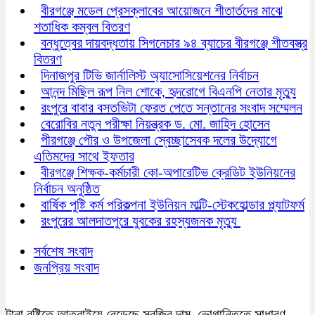
বীরগঞ্জে মডেল প্রেসক্লাবের আয়োজনে শীতার্তদের মাঝে
শতাধিক কম্বল বিতরণ
বন্ধুত্বের দায়বদ্ধতায় সিগনেচার ৯৪ ব্যাচের বীরগঞ্জে শীতবস্ত্র
বিতরণ
দিনাজপুর টিভি জার্নালিস্ট অ্যাসোসিয়েশনের নির্বাচন
আনন্দ মিছিল রূপ নিল শোকে, হৃদরোগে বিএনপি নেতার মৃত্যু
রংপুরে বাবার বসতভিটা ফেরত পেতে সন্তানের সংবাদ সম্মেলন
বেরোবির নতুন পরীক্ষা নিয়ন্ত্রক ড. মো. জাহিদ হোসেন
পীরগঞ্জে পৌর ও উপজেলা স্বেচ্ছাসেবক দলের উদ্যোগে
এতিমদের সাথে ইফতার
বীরগঞ্জে শিক্ষক-কর্মচারী কো-অপারেটিভ ক্রেডিট ইউনিয়নের
নির্বাচন অনুষ্ঠিত
বার্ষিক পুষ্টি কর্ম পরিকল্পনা ইউনিয়ন মাল্টি-স্টেকহোল্ডার প্ল্যাটফর্ম
রংপুরের আলদাতপুরে যুবকের রহস্যজনক মৃত্যু
সর্বশেষ সংবাদ
জনপ্রিয় সংবাদ
টানা বৃষ্টিতে আত্রাইয়ে বেড়েছে সবজির দাম, ভোগান্তিতে সাধারণ