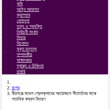
কৃষি
আইন আদালত
ক্যাম্পাস
খেলাধুলা
তথ্য ও প্রযুক্তি
নির্বাচনী সংবাদ
ফিচার
বিনোদন
মুক্ত মন্তব্য
সম্পাদকীয়
সাক্ষাৎকার
স্বাস্থ্য ও চিকিৎসা
চাকরি
রংপুর
বীরগঞ্জে মডেল প্রেসক্লাবের আয়োজনে শীতার্তদের মাঝে
শতাধিক কম্বল বিতরণ