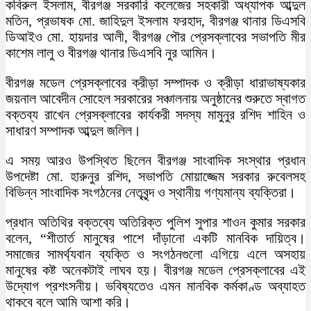
কবিরুল ইসলাম, বীরগঞ্জ সরকারি কলেজের সহকারী অধ্যাপক আব্দুল
মতিন, প্রভাষক মো. জাহিদুল ইসলাম ফরহাদ, বীরগঞ্জ থানার ডিএসবি
ডিআইও মো. হায়দার আলী, বীরগঞ্জ পৌর প্রেসক্লাবের সভাপতি মীর
কাশেম লালু ও বীরগঞ্জ থানার ডিএসবি নুর আমিন।
বীরগঞ্জ মডেল প্রেসক্লাবের ক্রীড়া সম্পাদক ও ক্রীড়া ধারাভাষ্যকার
জয়নাল আবেদীন সোহেল সরকারের সঞ্চালনায় অনুষ্ঠানের শুরুতে স্বাগত
বক্তব্য রাখেন প্রেসক্লাবের কার্যকরী সদস্য মামুনুর রশিদ শাহিন ও
সাধারণ সম্পাদক আব্দুল জলিল।
এ সময় আরও উপস্থিত ছিলেন বীরগঞ্জ সাংবাদিক সংস্থার প্রধান
উপদেষ্টা মো. হারুনুর রশিদ, সভাপতি মোয়াজ্জেম সরকার রুবেলসহ
বিভিন্ন সাংবাদিক সংগঠনের নেতৃবৃন্দ ও স্থানীয় গণ্যমান্য ব্যক্তিরা।
প্রধান অতিথির বক্তব্যে অতিরিক্ত পুলিশ সুপার শাওন কুমার সরকার
বলেন, “শীতার্ত মানুষের পাশে দাঁড়ানো একটি মানবিক দায়িত্ব।
সমাজের সামর্থ্যবান ব্যক্তি ও সংগঠনগুলো এগিয়ে এলে অসহায়
মানুষের কষ্ট অনেকটাই লাঘব হয়। বীরগঞ্জ মডেল প্রেসক্লাবের এই
উদ্যোগ প্রশংসনীয়। ভবিষ্যতেও এমন মানবিক কর্মকাণ্ড অব্যাহত
থাকবে বলে আমি আশা করি।