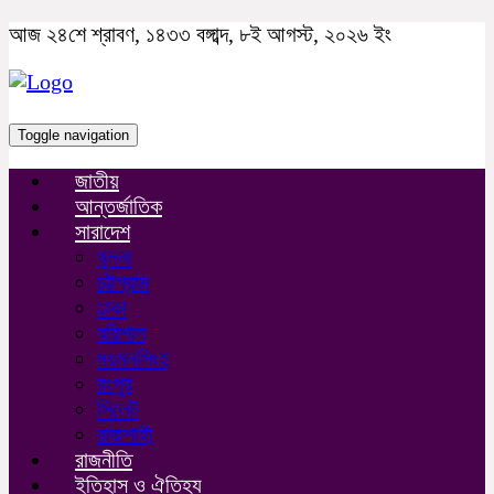
আজ ২৪শে শ্রাবণ, ১৪৩৩ বঙ্গাব্দ, ৮ই আগস্ট, ২০২৬ ইং
Toggle navigation
জাতীয়
আন্তর্জাতিক
সারাদেশ
খুলনা
চট্টগ্রাম
ঢাকা
বরিশাল
ময়মনসিংহ
রংপুর
সিলেট
রাজশাহী
রাজনীতি
ইতিহাস ও ঐতিহ্য