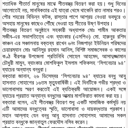
শতাধিক শীতার্ত মানুষের মাঝে শীতবস্ত্র বিতরণ করা হয়। শুধু দিনের
আলোতেই নয়, মানবিকতার এই যাত্রা থেমে থাকেনি রাত নামার পরও।
পৌর শহরের বিভিন্ন ফটক, রাস্তার পাশে আশ্রয় নেওয়া ভবঘুরে ও
অসহায় মানুষের কাছেও পৌঁছে দেওয়া হয় শীতের উষ্ণ উপহার।
শীতবস্ত্র বিতরণ অনুষ্ঠানে সহকারী অধ্যাপক মোঃ শামীম আকতার
সজীব-এর সভাপতিত্বে এবং ব্যাংকার (এসপিও) মো. হারুনুর রশিদ
কাঞ্চন এর সঞ্চালনায় বক্তব্য রাখেন ৬নং নিজপাড়া ইউনিয়ন পরিষদের
চেয়ারম্যান মোঃ আনিসুর রহমান আনিস, বিশিষ্ট সমাজসেবক ও কালের
কণ্ঠ বীরগঞ্জ উপজেলা প্রতিনিধি সোহেল আহমেদ, আসাদুজ্জামান
চৌধুরী মামুন, ব্যাংকার মোশফিকুল ইসলাম শফিকসহ ‘সিগনেচার ৯৪’
ব্যাচের অন্যান্য বন্ধুরা।
বক্তারা জানান, ২৬ ডিসেম্বর ‘সিগনেচার ৯৪’ ব্যাচের বন্ধু আবু
হাসনাত সোহাগের ১৬তম মৃত্যুবার্ষিকী। এই দিনটিকে গভীর শ্রদ্ধা ও
ভালোবাসায় স্মরণ করতেই এই ব্যতিক্রমী আয়োজন। একই সঙ্গে
ব্যাচের প্রয়াাত অন্যান্য বন্ধুদের আত্মার মাগফিরাত কামনা করা হয়।
বক্তারা বলেন, এই শীতবস্ত্র বিতরণ শুধু একটি সামাজিক কর্মসূচি নয়
এটি আমাদের বন্ধুত্বের স্মৃতি, ভালোবাসা ও দায়বদ্ধতার প্রকাশ।
মহান আল্লাহ যেন বন্ধু আবু হাসনাত সোহাগসহ আমাদের সকল
প্রয়াত বন্ধুকে জান্নাতুল ফেরদৌস নসিব করেন।