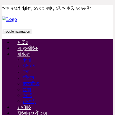
আজ ২২শে শ্রাবণ, ১৪৩৩ বঙ্গাব্দ, ৬ই আগস্ট, ২০২৬ ইং
Toggle navigation
জাতীয়
আন্তর্জাতিক
সারাদেশ
খুলনা
চট্টগ্রাম
ঢাকা
বরিশাল
ময়মনসিংহ
রংপুর
সিলেট
রাজশাহী
রাজনীতি
ইতিহাস ও ঐতিহ্য