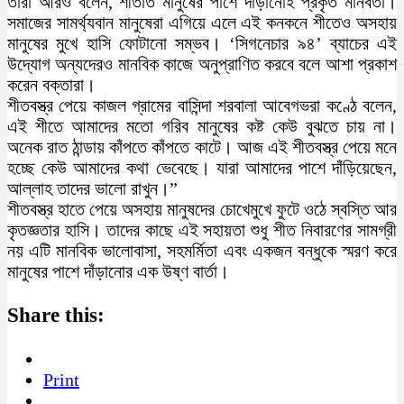
তাঁরা আরও বলেন, শীতার্ত মানুষের পাশে দাঁড়ানোই প্রকৃত মানবতা।
সমাজের সামর্থ্যবান মানুষেরা এগিয়ে এলে এই কনকনে শীতেও অসহায়
মানুষের মুখে হাসি ফোটানো সম্ভব। ‘সিগনেচার ৯৪’ ব্যাচের এই
উদ্যোগ অন্যদেরও মানবিক কাজে অনুপ্রাণিত করবে বলে আশা প্রকাশ
করেন বক্তারা।
শীতবস্ত্র পেয়ে কাজল গ্রামের বাসিন্দা শরবালা আবেগভরা কণ্ঠে বলেন,
এই শীতে আমাদের মতো গরিব মানুষের কষ্ট কেউ বুঝতে চায় না।
অনেক রাত ঠান্ডায় কাঁপতে কাঁপতে কাটে। আজ এই শীতবস্ত্র পেয়ে মনে
হচ্ছে কেউ আমাদের কথা ভেবেছে। যারা আমাদের পাশে দাঁড়িয়েছেন,
আল্লাহ তাদের ভালো রাখুন।”
শীতবস্ত্র হাতে পেয়ে অসহায় মানুষদের চোখেমুখে ফুটে ওঠে স্বস্তি আর
কৃতজ্ঞতার হাসি। তাদের কাছে এই সহায়তা শুধু শীত নিবারণের সামগ্রী
নয় এটি মানবিক ভালোবাসা, সহমর্মিতা এবং একজন বন্ধুকে স্মরণ করে
মানুষের পাশে দাঁড়ানোর এক উষ্ণ বার্তা।
Share this:
Print