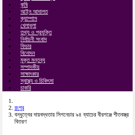
কৃষি
আইন আদালত
ক্যাম্পাস
খেলাধুলা
তথ্য ও প্রযুক্তি
নির্বাচনী সংবাদ
ফিচার
বিনোদন
মুক্ত মন্তব্য
সম্পাদকীয়
সাক্ষাৎকার
স্বাস্থ্য ও চিকিৎসা
চাকরি
রংপুর
বন্ধুত্বের দায়বদ্ধতায় সিগনেচার ৯৪ ব্যাচের বীরগঞ্জে শীতবস্ত্র
বিতরণ