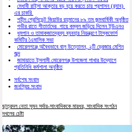
মেধাবী রাইসা আক্তার বড় হয়ে করতে চায় প্রশাসন (র‍্যাব)
এর চাকরি
শহীদ প্রেসিডেন্ট জিয়াউর রহমানের ৮৯ তম জন্মবার্ষিকী অনুষ্ঠিত
গভীর রাতে শীতার্তদের গায়ে কম্বল জড়িয়ে দিলেন ইউএনও
ধুমপান ও তামাকজাতদ্রব্য ব্যবহার নিয়ন্ত্রণে টাস্কফোর্স
কমিটির এৈমাসিক সভা
মোরেলগঞ্জে অবৈধভাবে বালু উত্তোলন, ২টি ড্রেজার মেশিন
জব্দ
জামায়াতে ইসলামী মোরেলগঞ্জ উপজেলা শাখার উদ্যোগে
প্রতিনিধি কর্মশালা অনুষ্ঠিত
সর্বশেষ সংবাদ
জনপ্রিয় সংবাদ
ছাত্রদল নেতা সুমন সর্দার-সাংবাদিককে মারধর, সাংবাদিক সংগঠন
দখলের চেষ্টা