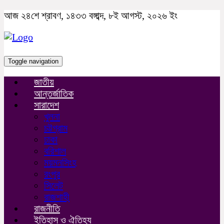
আজ ২৪শে শ্রাবণ, ১৪৩৩ বঙ্গাব্দ, ৮ই আগস্ট, ২০২৬ ইং
Toggle navigation
জাতীয়
আন্তর্জাতিক
সারাদেশ
খুলনা
চট্টগ্রাম
ঢাকা
বরিশাল
ময়মনসিংহ
রংপুর
সিলেট
রাজশাহী
রাজনীতি
ইতিহাস ও ঐতিহ্য