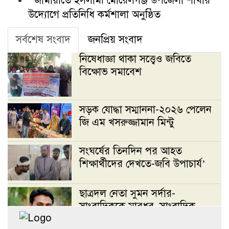
জামায়াতে ইসলামী মোরেলগঞ্জ উপজেলা শাখার
উদ্যোগে প্রতিনিধি কর্মশালা অনুষ্ঠিত
সর্বশেষ সংবাদ
জনপ্রিয় সংবাদ
নিষেধাজ্ঞা থাকা সত্ত্বেও জবিতে
বিক্ষোভ সমাবেশ
সড়ক যোদ্ধা সম্মাননা-২০২৬ পেলেন
জি এম খসরুজ্জামান মিন্টু
সংঘর্ষের তিনদিন পর আহত
শিক্ষার্থীদের দেখতে-জবি উপাচার্য’
ছাত্রদল নেতা সুমন সর্দার-
সাংবাদিককে মারধর, সাংবাদিক
সংগঠন দখলের চেষ্টা