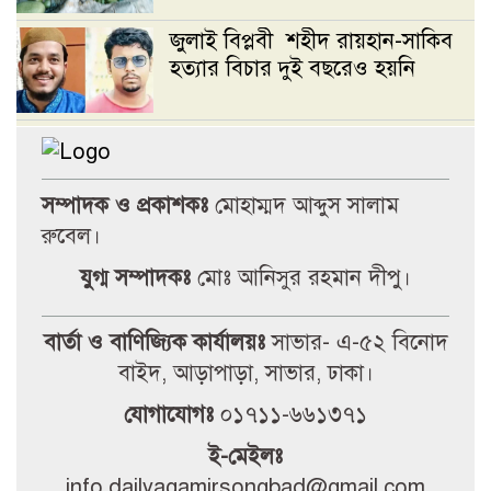
জুলাই বিপ্লবী শহীদ রায়হান-সাকিব
হত্যার বিচার দুই বছরেও হয়নি
প্রক্টরের অপসারণসহ ৯ দফা দাবিতে
উপাচার্যের কাছে জকসুর স্মারকলিপি
সম্পাদক ও প্রকাশকঃ
মোহাম্মদ আব্দুস সালাম
রুবেল।
জগন্নাথ বিশ্ববিদ্যালয় সংঘর্ষে
যুগ্ম সম্পাদকঃ
মোঃ আনিসুর রহমান দীপু।
ছাত্রশিবিরকে দায়ী করে ছাত্রদলের
বিবৃতি’
বার্তা ও বাণিজ্যিক কার্যালয়ঃ
সাভার- এ-৫২ বিনোদ
বাইদ, আড়াপাড়া, সাভার, ঢাকা।
নওগাঁয় জুলাই গণঅভ্যুত্থান দিবস
উপলক্ষে ইসলামিক ফাউন্ডেশনের
যোগাযোগঃ
০১৭১১-৬৬১৩৭১
আলোচনা সভা
ই-মেইলঃ
info.dailyagamirsongbad@gmail.com
রাজশাহীতে সাংবাদিকদের ওপর