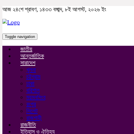
আজ ২৪শে শ্রাবণ, ১৪৩৩ বঙ্গাব্দ, ৮ই আগস্ট, ২০২৬ ইং
Toggle navigation
জাতীয়
আন্তর্জাতিক
সারাদেশ
খুলনা
চট্টগ্রাম
ঢাকা
বরিশাল
ময়মনসিংহ
রংপুর
সিলেট
রাজশাহী
রাজনীতি
ইতিহাস ও ঐতিহ্য