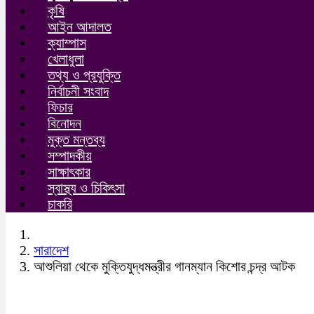
কৃষি
আইন আদালত
ক্যাম্পাস
খেলাধুলা
তথ্য ও প্রযুক্তি
নির্বাচনী সংবাদ
ফিচার
বিনোদন
মুক্ত মন্তব্য
সম্পাদকীয়
সাক্ষাৎকার
স্বাস্থ্য ও চিকিৎসা
চাকরি
সারাদেশ
আশুলিয়া থেকে মুক্তিযুদ্ধমন্ত্রীর গানম্যান কিশোর চন্দ্র আটক