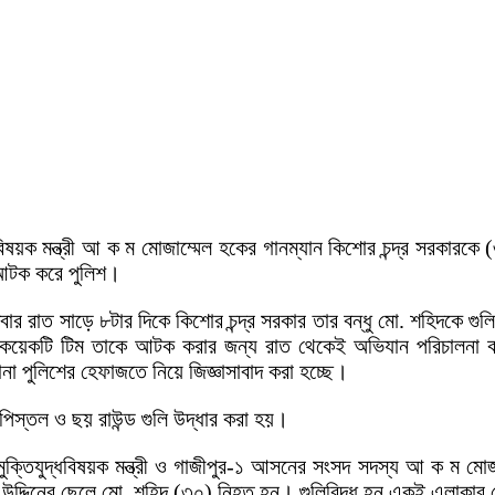
্ধবিষয়ক মন্ত্রী আ ক ম মোজাম্মেল হকের গানম্যান কিশোর চন্দ্র সরকারক
ে আটক করে পুলিশ।
িবার রাত সাড়ে ৮টার দিকে কিশোর চন্দ্র সরকার তার বন্ধু মো. শহিদকে গ
 কয়েকটি টিম তাকে আটক করার জন্য রাত থেকেই অভিযান পরিচালনা করে।
 পুলিশের হেফাজতে নিয়ে জিজ্ঞাসাবাদ করা হচ্ছে।
িস্তল ও ছয় রাউন্ড গুলি উদ্ধার করা হয়।
 মুক্তিযুদ্ধবিষয়ক মন্ত্রী ও গাজীপুর-১ আসনের সংসদ সদস্য আ ক ম মোজ
সবুর উদ্দিনের ছেলে মো. শহিদ (৩০) নিহত হন। গুলিবিদ্ধ হন একই এলাকা