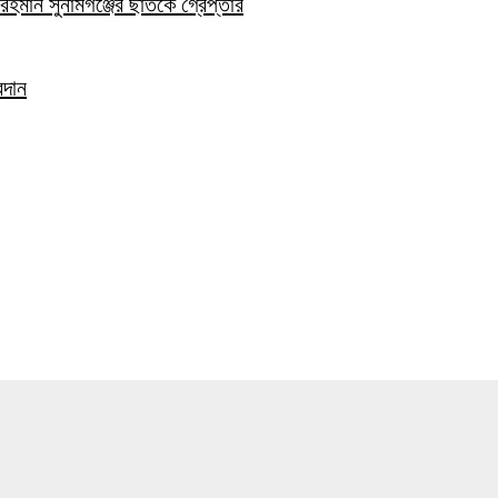
হমান সুনামগঞ্জের ছাতকে গ্রেপ্তার
রদান