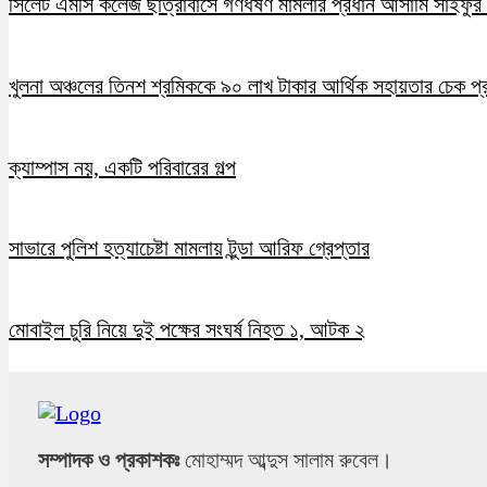
সিলেট এমসি কলেজ ছাত্রাবাসে গণধর্ষণ মামলার প্রধান আসামি সাইফুর র
খুলনা অঞ্চলের তিনশ শ্রমিককে ৯০ লাখ টাকার আর্থিক সহায়তার চেক প্
ক্যাম্পাস নয়, একটি পরিবারের গল্প
সাভারে পুলিশ হত্যাচেষ্টা মামলায় টুন্ডা আরিফ গ্রেপ্তার
মোবাইল চুরি নিয়ে দুই পক্ষের সংঘর্ষ নিহত ১, আটক ২
সম্পাদক ও প্রকাশকঃ
মোহাম্মদ আব্দুস সালাম রুবেল।