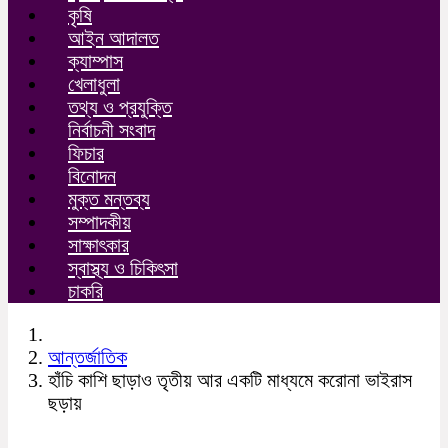
কৃষি
আইন আদালত
ক্যাম্পাস
খেলাধুলা
তথ্য ও প্রযুক্তি
নির্বাচনী সংবাদ
ফিচার
বিনোদন
মুক্ত মন্তব্য
সম্পাদকীয়
সাক্ষাৎকার
স্বাস্থ্য ও চিকিৎসা
চাকরি
আন্তর্জাতিক
হাঁচি কাশি ছাড়াও তৃতীয় আর একটি মাধ্যমে করোনা ভাইরাস
ছড়ায়