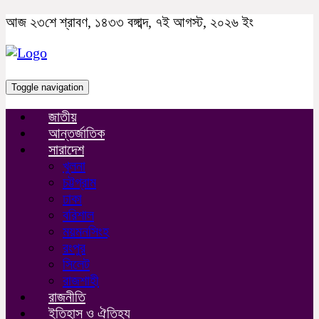
আজ ২৩শে শ্রাবণ, ১৪৩৩ বঙ্গাব্দ, ৭ই আগস্ট, ২০২৬ ইং
Toggle navigation
জাতীয়
আন্তর্জাতিক
সারাদেশ
খুলনা
চট্টগ্রাম
ঢাকা
বরিশাল
ময়মনসিংহ
রংপুর
সিলেট
রাজশাহী
রাজনীতি
ইতিহাস ও ঐতিহ্য