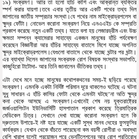
১৯) সংক্রমণ। আার তা হলো হাচি কাশি এবং আক্রান্ত ব্যক্তির
স্পর্শ করার যায়গা।তবে এবার তৃতীয় আর একটি পথের তথ্য দিল
জাপানের জাতীয় সম্প্রচার সংস্থা।যে পথের নাম মাইক্রোড্রপলেস বা
ক্ষুদ্র ফোঁটা। নোভেল করোনা সংক্রমণ নিয়ে এনএএইচ কে সম্প্রতি
প্রকাশ করেছে নতুন একটি তথ্য। যাতে বলা হয় লেজারড্রীম এবং উচ্চ
ক্ষমতা সম্পন্ন ক্যামেরার সাহায্যে একজন মানুষের হাঁচি পর্যবেক্ষণ
করেছেন বিজ্ঞানীরা আর হাঁচির সাহায্যে বাতাসে মিশে যাচ্ছে অগনিত
ক্ষুদ্র মাইক্রোড্রপলেস।যেগুলো বাতাসে থেকে যাচ্ছে ঘন্টার পর ঘন্টা।
এর ব্যাখ্যা দিলেন জাপানের সংক্রমক রোগ বিষয়ক সংস্থার সভাপতি,
কাজুহিরো টাটোদা- আর তিনি জানালেন ভীতিকর তথ্য।
এটা দেখে মনে হচ্ছে মানুষের কথোপকথনের সময়-ই ছড়িয়ে পরেছে
সংক্রমণ। এমনকি একটা নির্দিষ্ট পরিমান দূরে থাকলেও ঘটেছে এ ঘটনা
সুধু সাধারন এ হাঁচি কাসির ফোটা থেকে এমনটা ঘটছে’না অতি ক্ষুদ্র
কনা থেকে আসছে এ সংক্রমণ।এখানেই শেষ নয় যুক্তরাষ্ট্রের
জর্জওয়াশিংটন ইউনিভার্সিটি হাসপাতাল প্রকাশ করেছে ত্রিমাত্রিক
মেডিকেল চিত্র। সেখানে দেখা যাচ্ছে করোনা সংক্রমণ হলে কি
দ্রুততম উপায়ে-ই নষ্ট হয়ে যাচ্ছে একটি সুস্থ মানব দেহের ফুসফুসির
কার্যক্রম। যেখান থেকে বাঁচতে পারেছেনা কম বয়সী রোগীরা ও অবস্থা
বেশি খারাপ হলেই প্রয়োজন পরে ভেনটিলেশনের আর রোগ প্রতিরোধ