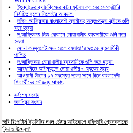
Winter Crisis
ইংল্যান্ডের ক্যামব্রিজের কটন ফুটবল ক্লাবের সেক্রেটারি
নির্বাচিত হলেন সিলেটের আকমল
দক্ষিণ আফ্রিকায় বাংলাদেশী স্বামীসহ অন্তঃসত্ত্বা স্ত্রীকে গুলি
করে হত্যা
দ.আফ্রিকায় নিজ দোকানে নোয়াখালীর ব্যবসায়ীকে গুলি করে
হত্যা
জেদ্দা কনস্যুলেট জেনারেলে বঙ্গমাতা’র ৯৩তম জন্মবার্ষিকী
পালিত
দ.আফ্রিকায় নোয়াখালীর ব্যবসায়ীকে গুলি করে হত্যা
আবুধাবিতে অগ্নিকান্ডে নোয়াখালীর ৩ যুবকের মৃত্যু
আওয়ামী লীগের ১৭ সদস্যের দলের সাথে চীনে বাংলাদেশী
শিক্ষার্থীদের সৌজন্য সাক্ষাৎ
সর্বশেষ সংবাদ
জনপ্রিয় সংবাদ
জবি রিপোর্টার্স ইউনিটির দখল চেষ্টার অভিযোগে যবিপ্রবি প্রেসক্লাবের
নিন্দা ও উদ্বেগ’