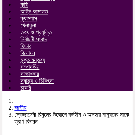
কৃষি
আইন আদালত
ক্যাম্পাস
খেলাধুলা
তথ্য ও প্রযুক্তি
নির্বাচনী সংবাদ
ফিচার
বিনোদন
মুক্ত মন্তব্য
সম্পাদকীয়
সাক্ষাৎকার
স্বাস্থ্য ও চিকিৎসা
চাকরি
জাতীয়
স্বেচ্ছাসেবী রিমুলের উদ্দোগে কর্মহীন ও অসহায় মানুষদের মাঝে
ত্রাণ বিতরন