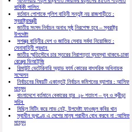
আশুলিয়ায় শহীদ রাষ্ট্রপতি জিয়াউর রহমানের ৪৫তম শাহাদাত
বার্ষিকী পালিত
বর্তমান পোশাকে পুলিশ বাহিনী সন্তুষ্ট নয় রাজশাহীতে :
স্বরাষ্ট্রমন্ত্রী
জাতীয় সংসদ নির্বাচন অনাধ সুষ্ঠু নিরপেক্ষ হবে – স্বরাষ্ট্র
উপদেষ্টা
সশস্ত্র বাহিনীর দেশ ও জাতির সেবায় সর্বদা নিয়োজিত :
সেনাবাহিনী প্রধান
জাতীয় স্মৃতিসৌধে চার স্তরের নিরাপত্তা ব্যবস্থা থাকবে-ঢাকা
রেঞ্জের ডিআইজি
রিমাউন্ট ভেটেরিনারি অ্যান্ড ফার্ম কোরের বাৎসরিক অধিনায়ক
সম্মেলন
নির্বাচনের বিষয়টি একান্তই নির্বাচন কমিশনের ব্যাপার : আসিফ
মাহমুদ
বাংলাদেশে বর্তমানে বেকারের হার ২৮ শতাংশ – যুব ও ক্রীড়া
সচিব
মিছিল মিটিং করে লাভ নেই, উপদেষ্টা ফাওজুল কবির খান
স্বাধীন ভূখণ্ডে এ দেশের মানুষ পরাধীন বোধ করবে না :আসিফ
মাহমুদ