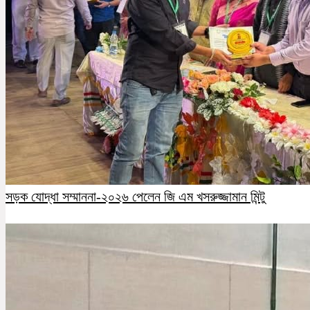
সড়ক যোদ্ধা সম্মাননা-২০২৬ পেলেন জি এম খসরুজ্জামান মিন্টু