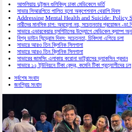
আশুলিয়ায় দুইজন গুলিবিদ্ধ ঢাকা মেডিকেলে ভর্তি
সাভার সিআরপিতে পালিত হলো অকুপেশনাল থেরাপি দিবস
Addressing Mental Health and Suicide: Policy S
নারীদের মানসিক চাপ: অবহেলা নয়, সচেতনতার প্রয়োজন -ডা.প্
সাভারে এভারকেয়ার হসপিটালের উদ্যোগে মেডিকেল ক্যাম্প অনুষ
বিশ্ব ডাউন সিন্ড্রোম দিবস: সচেতনতা, চিকিৎসা এগিয়ে চলা
সাভারে আরও তিন ক্লিনিক সিলগালা
সাভারে আরও তিন ক্লিনিক সিলগালা
সাভারের জামসিং এলাকায় করোনা ভাইরাসের ভ্যাকসিন প্রদান
সাভারে ১২ ইউনিয়নে টিকা কেন্দ্র, কমেনি টিকা প্রত্যাশীদের ঢল
সর্বশেষ সংবাদ
জনপ্রিয় সংবাদ