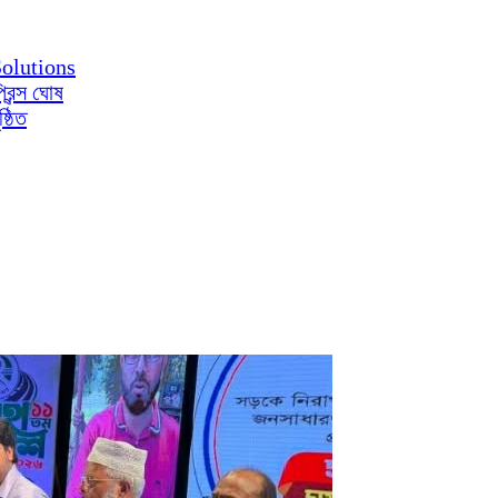
olutions
রিন্স ঘোষ
্ঠিত