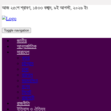
আজ ২৫শে শ্রাবণ, ১৪৩৩ বঙ্গাব্দ, ৯ই আগস্ট, ২০২৬ ইং
Toggle navigation
জাতীয়
আন্তর্জাতিক
সারাদেশ
খুলনা
চট্টগ্রাম
ঢাকা
বরিশাল
ময়মনসিংহ
রংপুর
সিলেট
রাজশাহী
রাজনীতি
ইতিহাস ও ঐতিহ্য