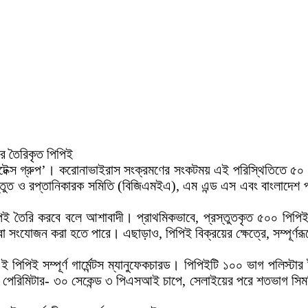
 এর তৈরিকৃত পিপিই
্নোটেক্স গ্রুপ’। করোনাভাইরাস সংক্রমণের সংকটময় এই পরিস্থিতিতে ৫০ হা
তুত ও রপ্তানিকারক সমিতি (বিজিএমইএ), এম এন্ড এস এবং বাংলাদেশ প্রক
িপিই তৈরি করবে বলে আশাবাদী। প্রাথমিকভাবে, প্রস্তুতকৃত ৫০০ পিপি
ন বা সংযোজন করা হতে পারে। এছাড়াও, পিপিই বিক্রয়ের ক্ষেত্রে, সম্পূর
এই পিপিই সম্পূর্ণ গার্মেন্টস ম্যানুফেকচারড। পিপিইটি ১০০ ভাগ পলি
টিং পেরিমিটার- ৩০ সেকেন্ড ৩ পিএসআই চাপে, সেলাইয়ের পরে শতভাগ সি