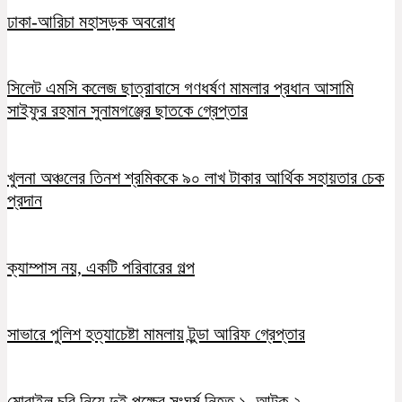
ঢাকা-আরিচা মহাসড়ক অবরোধ
সিলেট এমসি কলেজ ছাত্রাবাসে গণধর্ষণ মামলার প্রধান আসামি
সাইফুর রহমান সুনামগঞ্জের ছাতকে গ্রেপ্তার
খুলনা অঞ্চলের তিনশ শ্রমিককে ৯০ লাখ টাকার আর্থিক সহায়তার চেক
প্রদান
ক্যাম্পাস নয়, একটি পরিবারের গল্প
সাভারে পুলিশ হত্যাচেষ্টা মামলায় টুন্ডা আরিফ গ্রেপ্তার
মোবাইল চুরি নিয়ে দুই পক্ষের সংঘর্ষ নিহত ১, আটক ২