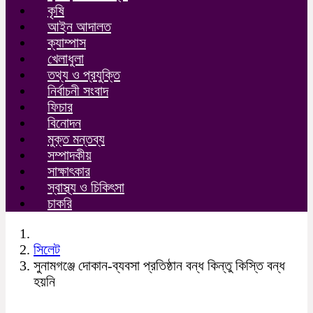
কৃষি
আইন আদালত
ক্যাম্পাস
খেলাধুলা
তথ্য ও প্রযুক্তি
নির্বাচনী সংবাদ
ফিচার
বিনোদন
মুক্ত মন্তব্য
সম্পাদকীয়
সাক্ষাৎকার
স্বাস্থ্য ও চিকিৎসা
চাকরি
সিলেট
সুনামগঞ্জে দোকান-ব্যবসা প্রতিষ্ঠান বন্ধ কিন্তু কিস্তি বন্ধ
হয়নি