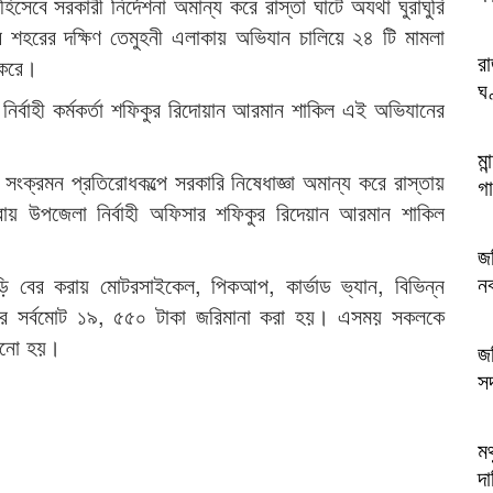
সেবে সরকারী নির্দেশনা অমান্য করে রাস্তা ঘাটে অযথা ঘুরাঘুরি
ুর শহরের দক্ষিণ তেমুহনী এলাকায় অভিযান চালিয়ে ২৪ টি মামলা
র
 করে।
ঘ
েলা নির্বাহী কর্মকর্তা শফিকুর রিদোয়ান আরমান শাকিল এই অভিযানের
মা
ংক্রমন প্রতিরোধকল্পে সরকারি নিষেধাজ্ঞা অমান্য করে রাস্তায়
গা
রায় উপজেলা নির্বাহী অফিসার শফিকুর রিদেয়ান আরমান শাকিল
জব
ন
ড়ি বের করায় মোটরসাইকেল, পিকআপ, কার্ভাড ভ্যান, বিভিন্ন
রে সর্বমোট ১৯, ৫৫০ টাকা জরিমানা করা হয়। এসময় সকলকে
নানো হয়।
জব
স
মথ
দা