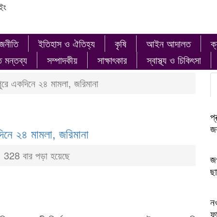
ইং
াজনীতি
ইতিহাস ও ঐতিহ্য
কৃষি
আইন আদালত
ক্
ত মন্তব্য
সম্পাদকীয়
সাক্ষাৎকার
স্বাস্থ্য ও চিকিৎসা
্মীপুরে একদিনে ২৪ মামলা, জরিমানা
প্
জক
একদিনে ২৪ মামলা, জরিমানা
328 বার পড়া হয়েছে
জগ
ছা
ন
ফ