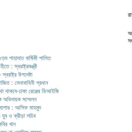
র
অ
সং
৪৫তম শাহাদাত বার্ষিকী পালিত
ে : স্বরাষ্ট্রমন্ত্রী
্বরাষ্ট্র উপদেষ্টা
য়োজিত : সেনাবাহিনী প্রধান
স্থা থাকবে-ঢাকা রেঞ্জের ডিআইজি
রিক অধিনায়ক সম্মেলন
ব্যাপার : আসিফ মাহমুদ
 যুব ও ক্রীড়া সচিব
কবির খান
করবে না :আসিফ মাহমুদ