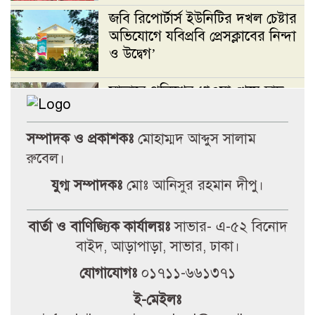
জবি রিপোর্টার্স ইউনিটির দখল চেষ্টার
অভিযোগে যবিপ্রবি প্রেসক্লাবের নিন্দা
ও উদ্বেগ’
সাভারে পুলিশের ধাওয়া খেয়ে ছাদ
থেকে পড়ে ছাত্রদল নেতা নিহতের
অভিযোগ
সম্পাদক ও প্রকাশকঃ
মোহাম্মদ আব্দুস সালাম
রুবেল।
জবি রিপোর্টার্স ইউনিটির দখল চেষ্টার
যুগ্ম সম্পাদকঃ
মোঃ আনিসুর রহমান দীপু।
অভিযোগে যবিপ্রবি প্রেসক্লাবের নিন্দা
ও উদ্বেগ’
বার্তা ও বাণিজ্যিক কার্যালয়ঃ
সাভার- এ-৫২ বিনোদ
টানা বৃষ্টিতে আত্রাইয়ে বেড়েছে সবজির
বাইদ, আড়াপাড়া, সাভার, ঢাকা।
দাম, ভোগান্তিতে সাধারণ মানুষ
যোগাযোগঃ
০১৭১১-৬৬১৩৭১
ই-মেইলঃ