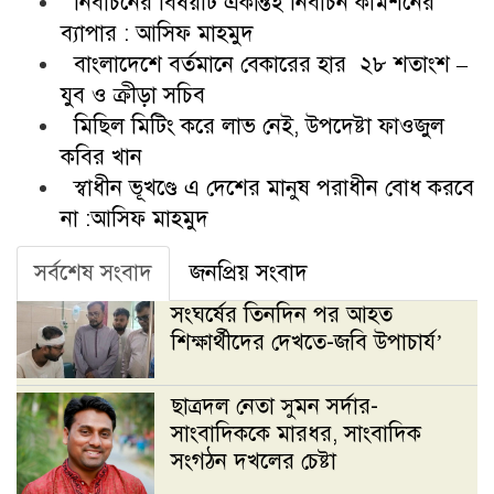
নির্বাচনের বিষয়টি একান্তই নির্বাচন কমিশনের
ব্যাপার : আসিফ মাহমুদ
বাংলাদেশে বর্তমানে বেকারের হার ২৮ শতাংশ –
যুব ও ক্রীড়া সচিব
মিছিল মিটিং করে লাভ নেই, উপদেষ্টা ফাওজুল
কবির খান
স্বাধীন ভূখণ্ডে এ দেশের মানুষ পরাধীন বোধ করবে
না :আসিফ মাহমুদ
সর্বশেষ সংবাদ
জনপ্রিয় সংবাদ
সংঘর্ষের তিনদিন পর আহত
শিক্ষার্থীদের দেখতে-জবি উপাচার্য’
ছাত্রদল নেতা সুমন সর্দার-
সাংবাদিককে মারধর, সাংবাদিক
সংগঠন দখলের চেষ্টা