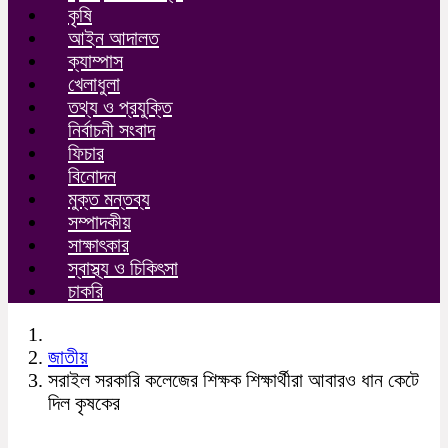
কৃষি
আইন আদালত
ক্যাম্পাস
খেলাধুলা
তথ্য ও প্রযুক্তি
নির্বাচনী সংবাদ
ফিচার
বিনোদন
মুক্ত মন্তব্য
সম্পাদকীয়
সাক্ষাৎকার
স্বাস্থ্য ও চিকিৎসা
চাকরি
জাতীয়
সরাইল সরকারি কলেজের শিক্ষক শিক্ষার্থীরা আবারও ধান কেটে
দিল কৃষকের