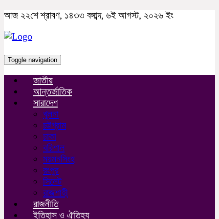
আজ ২২শে শ্রাবণ, ১৪৩৩ বঙ্গাব্দ, ৬ই আগস্ট, ২০২৬ ইং
Toggle navigation
জাতীয়
আন্তর্জাতিক
সারাদেশ
খুলনা
চট্টগ্রাম
ঢাকা
বরিশাল
ময়মনসিংহ
রংপুর
সিলেট
রাজশাহী
রাজনীতি
ইতিহাস ও ঐতিহ্য