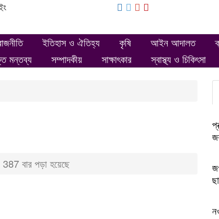
ইং
রাজনীতি
ইতিহাস ও ঐতিহ্য
কৃষি
আইন আদালত
ক
ক্ত মন্তব্য
সম্পাদকীয়
সাক্ষাৎকার
স্বাস্থ্য ও চিকিৎসা
প্
জক
387 বার পড়া হয়েছে
জগ
ছা
ন