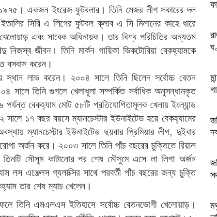
ফ
 মে,১৯৭৫। একজন ইংরেজ ফুটবলার। তিনি মেজর লীগ সকারের দল
ি ইতালির সিরি এ লিগের ফুটবল ক্লাব এ সি মিলানের কাহে ধারে
র
ন খেলোয়াড় এবং সাবেক অধিনায়ক। তার বিশ্ব পরিচিতির অন্যতম
ঘ
্দু নিজস্ব জীবন। তিনি মার্কন গায়িকা ভিকটোরিয়া বেকহ্যামকে
য়াতে বসবাস করেন।
বিতীয় স্থান লাভ করেন। ২০০৪ সালে তিনি ছিলেন সর্বোচ্চ বেতন
মা
গা
 সালে তিনি গুগলে খেলাধূলা সম্পর্কিত সর্বাধিক অনুসন্ধানকৃত
র্যন্ত বেকহ্যাম মোট ৫৮টি প্রতিযোগিতামূলক খেলায় ইংল্যান্ড
 সালে ১৭ বছর বয়সে ম্যানচেস্টার ইউনাইটেড হয়ে বেকহ্যামের
জব
বস্থায় ম্যানচেস্টার ইউনাইটেড ছয়বার প্রিমিয়ার লীগ, দুইবার
ন
িরোপা অর্জন করে। ২০০৩ সালে তিনি পাঁচ বছরের চুক্তিতে রিয়াল
যে তিনটি মৌসুম কাটানোর পর শেষ মৌসুমে এসে লা লিগা অর্জন
জব
ম লস এঞ্জেলস গ্যলাক্সির সাথে পরবর্তী পাঁচ বছরের জন্য চুক্তি
স
কহ্যাম তার শেষ ম্যাচ খেলেন।
ির ফলে তিনি এমএলএস ইতিহাসে সর্বোচ্চ বেতনভোগী খেলোয়াড়।
মথ
দা