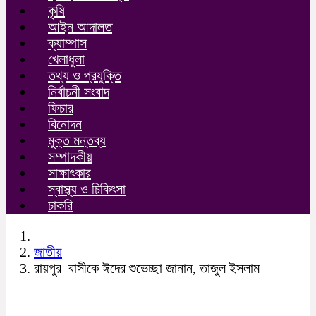
কৃষি
আইন আদালত
ক্যাম্পাস
খেলাধুলা
তথ্য ও প্রযুক্তি
নির্বাচনী সংবাদ
ফিচার
বিনোদন
মুক্ত মন্তব্য
সম্পাদকীয়
সাক্ষাৎকার
স্বাস্থ্য ও চিকিৎসা
চাকরি
জাতীয়
রায়পুর বাসীকে ঈদের শুভেচ্ছা জানান, তাজুল ইসলাম