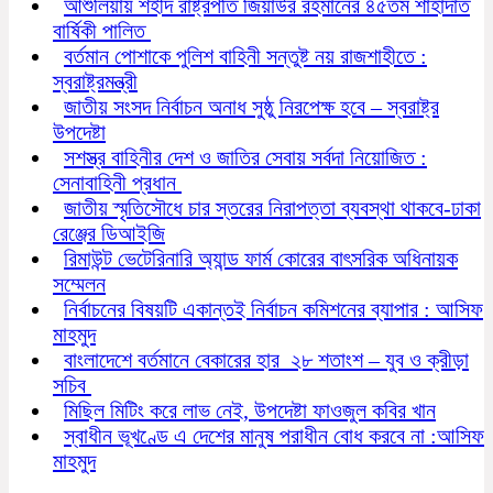
আশুলিয়ায় শহীদ রাষ্ট্রপতি জিয়াউর রহমানের ৪৫তম শাহাদাত
বার্ষিকী পালিত
বর্তমান পোশাকে পুলিশ বাহিনী সন্তুষ্ট নয় রাজশাহীতে :
স্বরাষ্ট্রমন্ত্রী
জাতীয় সংসদ নির্বাচন অনাধ সুষ্ঠু নিরপেক্ষ হবে – স্বরাষ্ট্র
উপদেষ্টা
সশস্ত্র বাহিনীর দেশ ও জাতির সেবায় সর্বদা নিয়োজিত :
সেনাবাহিনী প্রধান
জাতীয় স্মৃতিসৌধে চার স্তরের নিরাপত্তা ব্যবস্থা থাকবে-ঢাকা
রেঞ্জের ডিআইজি
রিমাউন্ট ভেটেরিনারি অ্যান্ড ফার্ম কোরের বাৎসরিক অধিনায়ক
সম্মেলন
নির্বাচনের বিষয়টি একান্তই নির্বাচন কমিশনের ব্যাপার : আসিফ
মাহমুদ
বাংলাদেশে বর্তমানে বেকারের হার ২৮ শতাংশ – যুব ও ক্রীড়া
সচিব
মিছিল মিটিং করে লাভ নেই, উপদেষ্টা ফাওজুল কবির খান
স্বাধীন ভূখণ্ডে এ দেশের মানুষ পরাধীন বোধ করবে না :আসিফ
মাহমুদ