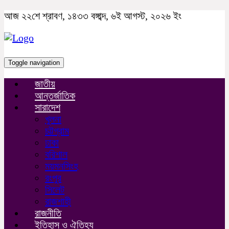
আজ ২২শে শ্রাবণ, ১৪৩৩ বঙ্গাব্দ, ৬ই আগস্ট, ২০২৬ ইং
Toggle navigation
জাতীয়
আন্তর্জাতিক
সারাদেশ
খুলনা
চট্টগ্রাম
ঢাকা
বরিশাল
ময়মনসিংহ
রংপুর
সিলেট
রাজশাহী
রাজনীতি
ইতিহাস ও ঐতিহ্য