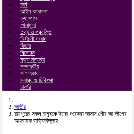
কৃষি
আইন আদালত
ক্যাম্পাস
খেলাধুলা
তথ্য ও প্রযুক্তি
নির্বাচনী সংবাদ
ফিচার
বিনোদন
মুক্ত মন্তব্য
সম্পাদকীয়
সাক্ষাৎকার
স্বাস্থ্য ও চিকিৎসা
চাকরি
জাতীয়
রায়পুরের সকল মানুষকে ঈদের শুভেচ্ছা জানান পৌর আ’লীগের
আহবায়ক বাক্কিবিল্লাহ