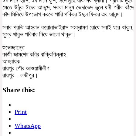
ঈদ মানে হাসি, ঈদ মানে খুশি, ঈদে মুছে যাক সব গ্লানী। প্রতিটি মুহুর্ত
মেতে উঠুক ঈদের আনন্দে, সকল মানুষ ভেদাভেদ ভুলে ধনী গরীব কাঁদে
কাঁদ মিলিয়ে উপভোগ করতে পারি পবিত্র ঈদুল ফিতর এর আনন্দ।
সবার প্রতি আহবান করোনাভাইরাস সংক্রামণ রোধে সবাই ঘরে থাকুন,
সুস্থ থাকুন পরিবার নিয়ে ভালো থাকুন।
শুভেচ্ছান্তে
কাজী জামশেদ কবির বাক্কিবিল্লাহ
আহবায়ক
রায়পুর পৌর আওয়ামীলীগ
রায়পুর – লক্ষ্মীপুর।
Share this:
Print
WhatsApp