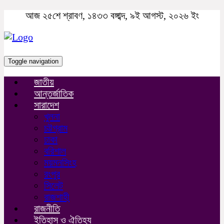
আজ ২৫শে শ্রাবণ, ১৪৩৩ বঙ্গাব্দ, ৯ই আগস্ট, ২০২৬ ইং
Toggle navigation
জাতীয়
আন্তর্জাতিক
সারাদেশ
খুলনা
চট্টগ্রাম
ঢাকা
বরিশাল
ময়মনসিংহ
রংপুর
সিলেট
রাজশাহী
রাজনীতি
ইতিহাস ও ঐতিহ্য