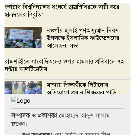
জগন্নাথ বিশ্ববিদ্যালয় সংঘর্ষে ছাত্রশিবিরকে দায়ী করে
ছাত্রদলের বিবৃতি’
নওগাঁয় জুলাই গণঅভ্যুত্থান দিবস
উপলক্ষে ইসলামিক ফাউন্ডেশনের
আলোচনা সভা
রাজশাহীতে সাংবাদিকদের ওপর হামলার প্রতিবাদে ৭২
ঘণ্টার আলটিমেটাম
মান্দায় শিক্ষার্থীকে পিটানোর
অভিযোগে প্রধান শিক্ষকের গাড়ি
ভাঙচুর, বিদ্যালয়ে উত্তেজনা
সম্পাদক ও প্রকাশকঃ
মোহাম্মদ আব্দুস সালাম
জবিস্থ রিসার্চ সোসাইটির চলমান
রুবেল।
কমিটির বিদায় সংবর্ধনা ও নবকমিটি
গঠন