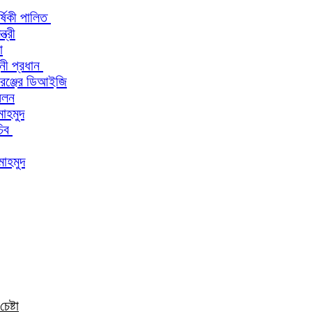
র্ষিকী পালিত
ত্রী
া
িনী প্রধান
 রেঞ্জের ডিআইজি
মেলন
মাহমুদ
চিব
মাহমুদ
েষ্টা