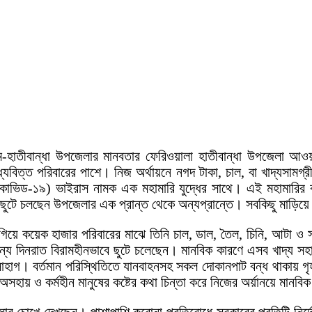
াম-হাতীবান্ধা উপজেলার মানবতার ফেরিওয়ালা হাতীবান্ধা উপজেলা আও
্যবিত্ত পরিবারের পাশে। নিজ অর্থায়নে নগদ টাকা, চাল, বা খাদ্যসামগ্
(কোভিড-১৯) ভাইরাস নামক এক মহামারি যুদ্ধের সাথে। এই মহামারির কা
যন্ত ছুটে চলছেন উপজেলার এক প্রান্ত থেকে অন্যপ্রান্তে। সবকিছু মাড়ি
ে গিয়ে কয়েক হাজার পরিবারের মাঝে তিনি চাল, ডাল, তৈল, চিনি, আটা ও 
জন্য দিনরাত বিরামহীনভাবে ছুটে চলেছেন। মানবিক কারণে এসব খাদ্য সহা
সোহাগ। বর্তমান পরিস্থিতিতে যানবাহনসহ সকল দোকানপাট বন্ধ থাকায় গৃ
সহায় ও কর্মহীন মানুষের কষ্টের কথা চিন্তা করে নিজের অর্য়ানয়ে মানব
ংসার চোখে দেখছেন। পাশাপাশি করোনা প্রতিরোধে সরকারের প্রতিটি নির্