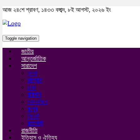
আজ ২৪শে শ্রাবণ, ১৪৩৩ বঙ্গাব্দ, ৮ই আগস্ট, ২০২৬ ইং
Toggle navigation
জাতীয়
আন্তর্জাতিক
সারাদেশ
খুলনা
চট্টগ্রাম
ঢাকা
বরিশাল
ময়মনসিংহ
রংপুর
সিলেট
রাজশাহী
রাজনীতি
ইতিহাস ও ঐতিহ্য