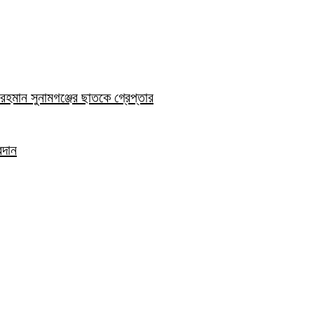
হমান সুনামগঞ্জের ছাতকে গ্রেপ্তার
রদান