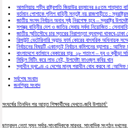
আশুলিয়ায় শহীদ রাষ্ট্রপতি জিয়াউর রহমানের ৪৫তম শাহাদাত বা
বর্তমান পোশাকে পুলিশ বাহিনী সন্তুষ্ট নয় রাজশাহীতে : স্বরাষ্ট্রমন্
জাতীয় সংসদ নির্বাচন অনাধ সুষ্ঠু নিরপেক্ষ হবে – স্বরাষ্ট্র উপদেষ্ট
সশস্ত্র বাহিনীর দেশ ও জাতির সেবায় সর্বদা নিয়োজিত : সেনাবাহ
জাতীয় স্মৃতিসৌধে চার স্তরের নিরাপত্তা ব্যবস্থা থাকবে-ঢাকা
রিমাউন্ট ভেটেরিনারি অ্যান্ড ফার্ম কোরের বাৎসরিক অধিনায়ক সম্
নির্বাচনের বিষয়টি একান্তই নির্বাচন কমিশনের ব্যাপার : আসিফ 
বাংলাদেশে বর্তমানে বেকারের হার ২৮ শতাংশ – যুব ও ক্রীড়া স
মিছিল মিটিং করে লাভ নেই, উপদেষ্টা ফাওজুল কবির খান
স্বাধীন ভূখণ্ডে এ দেশের মানুষ পরাধীন বোধ করবে না :আসিফ 
সর্বশেষ সংবাদ
জনপ্রিয় সংবাদ
সংঘর্ষের তিনদিন পর আহত শিক্ষার্থীদের দেখতে-জবি উপাচার্য’
ছাত্রদল নেতা সুমন সর্দার-সাংবাদিককে মারধর, সাংবাদিক সংগঠন দখলের চ