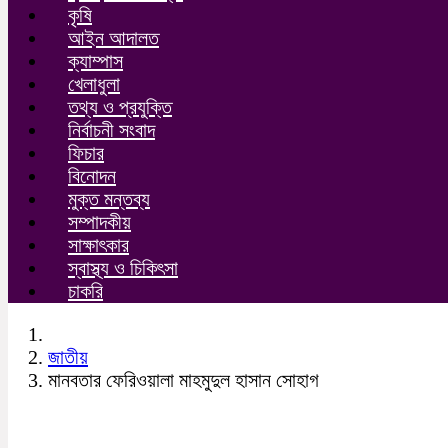
কৃষি
আইন আদালত
ক্যাম্পাস
খেলাধুলা
তথ্য ও প্রযুক্তি
নির্বাচনী সংবাদ
ফিচার
বিনোদন
মুক্ত মন্তব্য
সম্পাদকীয়
সাক্ষাৎকার
স্বাস্থ্য ও চিকিৎসা
চাকরি
জাতীয়
মানবতার ফেরিওয়ালা মাহমুদুল হাসান সোহাগ