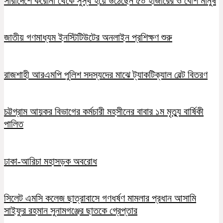
সারাদেশে করোনা থেকে সুস্থ হয়ে উঠেছেন ৫০ হাজারের ও বেশি মানুষ
জাতীয় গণমাধ্যম ইনস্টিটিউটের অনলাইন প্রশিক্ষণ শুরু
রাজশাহী আরএমপি পুলিশ সদস্যদের মাঝে ট্যাকটিক্যাল বেল্ট বিতরণ
চট্টগ্রাম আয়কর বিভাগের কর্মচারী মহসীনের বাবার ১ম মৃত্যু বার্ষিকী
পালিত
ঢাকা-আরিচা মহাসড়ক অবরোধ
সিলেট এমসি কলেজ ছাত্রাবাসে গণধর্ষণ মামলার প্রধান আসামি
সাইফুর রহমান সুনামগঞ্জের ছাতকে গ্রেপ্তার