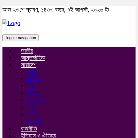
আজ ২৩শে শ্রাবণ, ১৪৩৩ বঙ্গাব্দ, ৭ই আগস্ট, ২০২৬ ইং
Toggle navigation
জাতীয়
আন্তর্জাতিক
সারাদেশ
খুলনা
চট্টগ্রাম
ঢাকা
বরিশাল
ময়মনসিংহ
রংপুর
সিলেট
রাজশাহী
রাজনীতি
ইতিহাস ও ঐতিহ্য