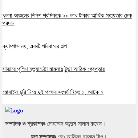
খুলনা অঞ্চলের তিনশ শ্রমিককে ৯০ লাখ টাকার আর্থিক সহায়তার চেক
প্রদান
ক্যাম্পাস নয়, একটি পরিবারের গল্প
সাভারে পুলিশ হত্যাচেষ্টা মামলায় টুন্ডা আরিফ গ্রেপ্তার
মোবাইল চুরি নিয়ে দুই পক্ষের সংঘর্ষ নিহত ১, আটক ২
সম্পাদক ও প্রকাশকঃ
মোহাম্মদ আব্দুস সালাম রুবেল।
যুগ্ম সম্পাদকঃ
মোঃ আনিসুর রহমান দীপু।