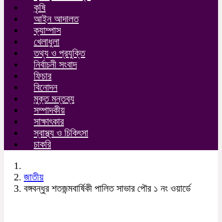
কৃষি
আইন আদালত
ক্যাম্পাস
খেলাধুলা
তথ্য ও প্রযুক্তি
নির্বাচনী সংবাদ
ফিচার
বিনোদন
মুক্ত মন্তব্য
সম্পাদকীয়
সাক্ষাৎকার
স্বাস্থ্য ও চিকিৎসা
চাকরি
জাতীয়
বঙ্গবন্ধুর শতজন্মবার্ষিকী পালিত সাভার পৌর ১ নং ওয়ার্ডে