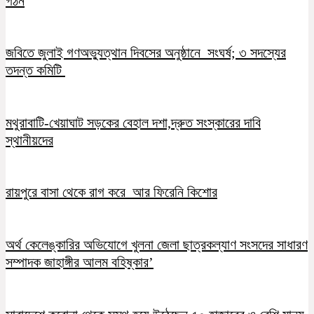
গঠন
জবিতে জুলাই গণঅভ্যুত্থান দিবসের অনুষ্ঠানে সংঘর্ষ; ৩ সদস্যের
তদন্ত কমিটি
মথুরাবাটি-খেয়াঘাট সড়কের বেহাল দশা,দ্রুত সংস্কারের দাবি
স্থানীয়দের
রায়পুরে বাসা থেকে রাগ করে আর ফিরেনি কিশোর
অর্থ কেলেঙ্কারির অভিযোগে খুলনা জেলা ছাত্রকল্যাণ সংসদের সাধারণ
সম্পাদক জাহাঙ্গীর আলম বহিষ্কার’