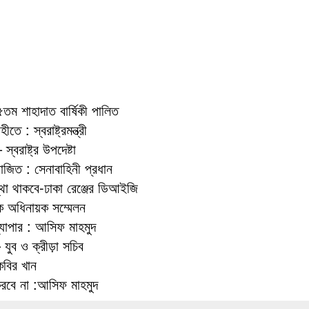
৪৫তম শাহাদাত বার্ষিকী পালিত
ে : স্বরাষ্ট্রমন্ত্রী
্বরাষ্ট্র উপদেষ্টা
য়োজিত : সেনাবাহিনী প্রধান
স্থা থাকবে-ঢাকা রেঞ্জের ডিআইজি
রিক অধিনায়ক সম্মেলন
ব্যাপার : আসিফ মাহমুদ
 যুব ও ক্রীড়া সচিব
কবির খান
করবে না :আসিফ মাহমুদ