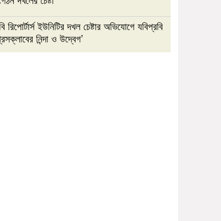
ি রিপোর্টার্স ইউনিটির দখল চেষ্টার অভিযোগে যবিপ্রবি
রেসক্লাবের নিন্দা ও উদ্বেগ’
সাভারে পুলিশের ধাওয়া খেয়ে ছাদ
থেকে পড়ে ছাত্রদল নেতা নিহতের
অভিযোগ
জবি রিপোর্টার্স ইউনিটির দখল চেষ্টার
অভিযোগে যবিপ্রবি প্রেসক্লাবের
নিন্দা ও উদ্বেগ’
টানা বৃষ্টিতে আত্রাইয়ে বেড়েছে
সবজির দাম, ভোগান্তিতে সাধারণ
মানুষ
জুলাই বিপ্লবী শহীদ রায়হান-সাকিব