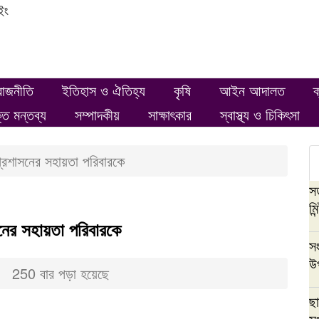
ইং
রাজনীতি
ইতিহাস ও ঐতিহ্য
কৃষি
আইন আদালত
ক
ক্ত মন্তব্য
সম্পাদকীয়
সাক্ষাৎকার
স্বাস্থ্য ও চিকিৎসা
্রশাসনের সহায়তা পরিবারকে
স
মিন্
নের সহায়তা পরিবারকে
সং
উপ
250 বার পড়া হয়েছে
ছা
সং