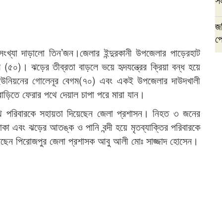
জব
প্
র সংখ্যা দাড়ালো তিন’জন।জেলার ইন্দুরকানী উপজেলার পাড়েরহাট
 (৫০)। ঝড়ের তীব্রতা বাড়লে ভয়ে হৃদযন্ত্রের ক্রিয়া বন্ধ হয়ে
 ইউনিয়নের গোলেনূর বেগম(৭০) এবং একই উপজেলার দাউদখালী
বাড়িতে ফেরার পথে দেয়াল চাপা পরে মারা যান।
রস্থ পরিবারকে সহায়তা দিয়েছেন জেলা প্রশাসন। নিহত ৩ জনের
টাকা এবং ঝড়ের আতঙ্ক ও পানি বন্দী হয়ে মৃতব্যাক্তির পরিবারকে
করেছেন পিরোজপুর জেলা প্রশাসক আবু আলী মোঃ সাজ্জাদ হোসেন।