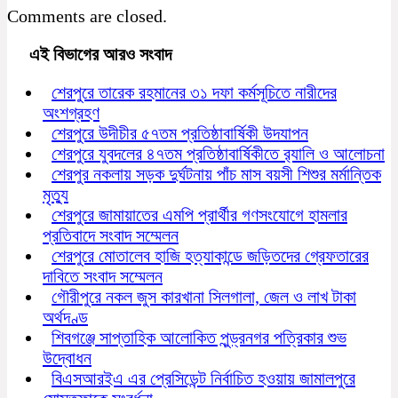
Comments are closed.
এই বিভাগের আরও সংবাদ
শেরপুরে তারেক রহমানের ৩১ দফা কর্মসূচিতে নারীদের
অংশগ্রহণ
শেরপুরে উদীচীর ৫৭তম প্রতিষ্ঠাবার্ষিকী উদযাপন
শেরপুরে যুবদলের ৪৭তম প্রতিষ্ঠাবার্ষিকীতে র‍্যালি ও আলোচনা
শেরপুর নকলায় সড়ক দুর্ঘটনায় পাঁচ মাস বয়সী শিশুর মর্মান্তিক
মৃত্যু
শেরপুরে জামায়াতের এমপি প্রার্থীর গণসংযোগে হামলার
প্রতিবাদে সংবাদ সম্মেলন
শেরপুরে মোতালেব হাজি হত্যাকান্ডে জড়িতদের গ্রেফতারের
দাবিতে সংবাদ সম্মেলন
গৌরীপুরে নকল জুস কারখানা সিলগালা, জেল ও লাখ টাকা
অর্থদণ্ড
শিবগঞ্জে সাপ্তাহিক আলোকিত পুন্ড্রনগর পত্রিকার শুভ
উদ্বোধন
বিএসআরইএ এর প্রেসিডেন্ট নির্বাচিত হওয়ায় জামালপুরে