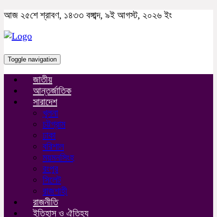
আজ ২৫শে শ্রাবণ, ১৪৩৩ বঙ্গাব্দ, ৯ই আগস্ট, ২০২৬ ইং
Toggle navigation
জাতীয়
আন্তর্জাতিক
সারাদেশ
খুলনা
চট্টগ্রাম
ঢাকা
বরিশাল
ময়মনসিংহ
রংপুর
সিলেট
রাজশাহী
রাজনীতি
ইতিহাস ও ঐতিহ্য