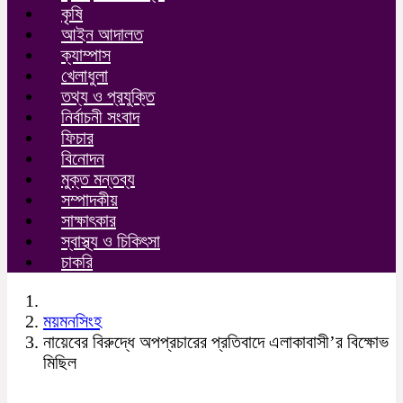
কৃষি
আইন আদালত
ক্যাম্পাস
খেলাধুলা
তথ্য ও প্রযুক্তি
নির্বাচনী সংবাদ
ফিচার
বিনোদন
মুক্ত মন্তব্য
সম্পাদকীয়
সাক্ষাৎকার
স্বাস্থ্য ও চিকিৎসা
চাকরি
ময়মনসিংহ
নায়েবের বিরুদ্ধে অপপ্রচারের প্রতিবাদে এলাকাবাসী’র বিক্ষোভ
মিছিল