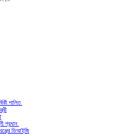
র্ষিকী পালিত
ত্রী
া
িনী প্রধান
 রেঞ্জের ডিআইজি