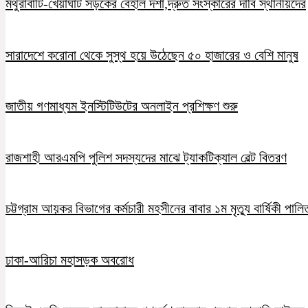
মথুরাবাটি-খেয়াঘাট সড়কের বেহাল দশা,দ্রুত সংস্কারের দাবি স্থানীয়দের
সারাদেশে করোনা থেকে সুস্থ হয়ে উঠেছেন ৫০ হাজারের ও বেশি মানুষ
জাতীয় গণমাধ্যম ইনস্টিটিউটের অনলাইন প্রশিক্ষণ শুরু
রাজশাহী আরএমপি পুলিশ সদস্যদের মাঝে ট্যাকটিক্যাল বেল্ট বিতরণ
চট্টগ্রাম আয়কর বিভাগের কর্মচারী মহসীনের বাবার ১ম মৃত্যু বার্ষিকী পালি
ঢাকা-আরিচা মহাসড়ক অবরোধ