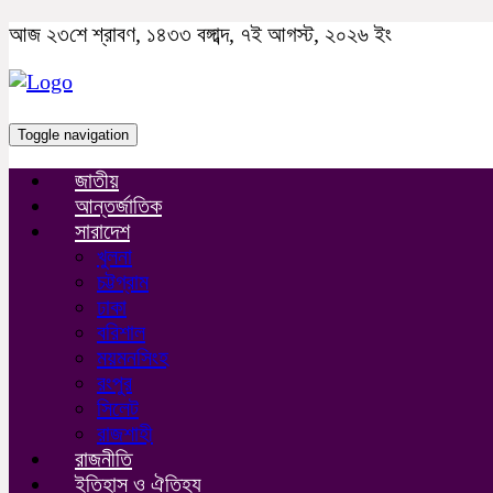
আজ ২৩শে শ্রাবণ, ১৪৩৩ বঙ্গাব্দ, ৭ই আগস্ট, ২০২৬ ইং
Toggle navigation
জাতীয়
আন্তর্জাতিক
সারাদেশ
খুলনা
চট্টগ্রাম
ঢাকা
বরিশাল
ময়মনসিংহ
রংপুর
সিলেট
রাজশাহী
রাজনীতি
ইতিহাস ও ঐতিহ্য