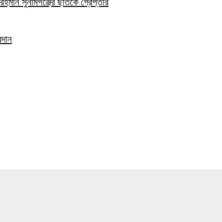
হমান সুনামগঞ্জের ছাতকে গ্রেপ্তার
রদান