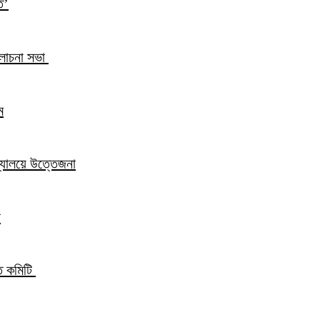
ি’
আলোচনা সভা
ম
িদ্যালয়ে উত্তেজনা
ন
্ত কমিটি