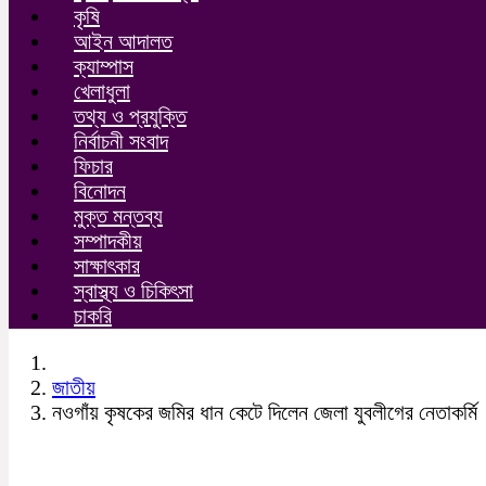
কৃষি
আইন আদালত
ক্যাম্পাস
খেলাধুলা
তথ্য ও প্রযুক্তি
নির্বাচনী সংবাদ
ফিচার
বিনোদন
মুক্ত মন্তব্য
সম্পাদকীয়
সাক্ষাৎকার
স্বাস্থ্য ও চিকিৎসা
চাকরি
জাতীয়
নওগাঁয় কৃষকের জমির ধান কেটে দিলেন জেলা যুবলীগের নেতাকর্মি