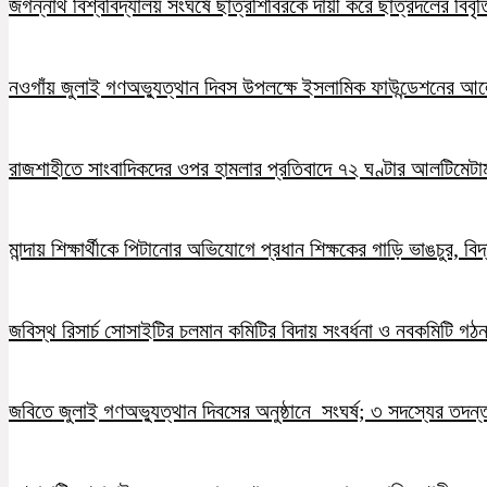
জগন্নাথ বিশ্ববিদ্যালয় সংঘর্ষে ছাত্রশিবিরকে দায়ী করে ছাত্রদলের বিবৃত
নওগাঁয় জুলাই গণঅভ্যুত্থান দিবস উপলক্ষে ইসলামিক ফাউন্ডেশনের 
রাজশাহীতে সাংবাদিকদের ওপর হামলার প্রতিবাদে ৭২ ঘণ্টার আলটিমেটা
মান্দায় শিক্ষার্থীকে পিটানোর অভিযোগে প্রধান শিক্ষকের গাড়ি ভাঙচুর, ব
জবিস্থ রিসার্চ সোসাইটির চলমান কমিটির বিদায় সংবর্ধনা ও নবকমিটি গঠ
জবিতে জুলাই গণঅভ্যুত্থান দিবসের অনুষ্ঠানে সংঘর্ষ; ৩ সদস্যের তদন