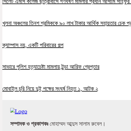
সিলেট এমসি কলেজ ছাত্রাবাসে গণধর্ষণ মামলার প্রধান আসামি সাইফুর র
খুলনা অঞ্চলের তিনশ শ্রমিককে ৯০ লাখ টাকার আর্থিক সহায়তার চেক প্
ক্যাম্পাস নয়, একটি পরিবারের গল্প
সাভারে পুলিশ হত্যাচেষ্টা মামলায় টুন্ডা আরিফ গ্রেপ্তার
মোবাইল চুরি নিয়ে দুই পক্ষের সংঘর্ষ নিহত ১, আটক ২
সম্পাদক ও প্রকাশকঃ
মোহাম্মদ আব্দুস সালাম রুবেল।