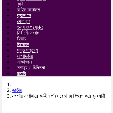
কৃষি
আইন আদালত
ক্যাম্পাস
খেলাধুলা
তথ্য ও প্রযুক্তি
নির্বাচনী সংবাদ
ফিচার
বিনোদন
মুক্ত মন্তব্য
সম্পাদকীয়
সাক্ষাৎকার
স্বাস্থ্য ও চিকিৎসা
চাকরি
জাতীয়
নওগাঁর সাপাহারে কর্মহীন পরিবারে খাদ্য বিতরণ করে ব্যবসায়ী