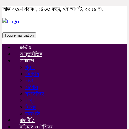
আজ ২৩শে শ্রাবণ, ১৪৩৩ বঙ্গাব্দ, ৭ই আগস্ট, ২০২৬ ইং
Toggle navigation
জাতীয়
আন্তর্জাতিক
সারাদেশ
খুলনা
চট্টগ্রাম
ঢাকা
বরিশাল
ময়মনসিংহ
রংপুর
সিলেট
রাজশাহী
রাজনীতি
ইতিহাস ও ঐতিহ্য