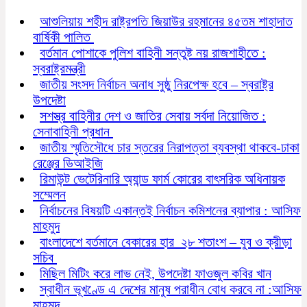
আশুলিয়ায় শহীদ রাষ্ট্রপতি জিয়াউর রহমানের ৪৫তম শাহাদাত
বার্ষিকী পালিত
বর্তমান পোশাকে পুলিশ বাহিনী সন্তুষ্ট নয় রাজশাহীতে :
স্বরাষ্ট্রমন্ত্রী
জাতীয় সংসদ নির্বাচন অনাধ সুষ্ঠু নিরপেক্ষ হবে – স্বরাষ্ট্র
উপদেষ্টা
সশস্ত্র বাহিনীর দেশ ও জাতির সেবায় সর্বদা নিয়োজিত :
সেনাবাহিনী প্রধান
জাতীয় স্মৃতিসৌধে চার স্তরের নিরাপত্তা ব্যবস্থা থাকবে-ঢাকা
রেঞ্জের ডিআইজি
রিমাউন্ট ভেটেরিনারি অ্যান্ড ফার্ম কোরের বাৎসরিক অধিনায়ক
সম্মেলন
নির্বাচনের বিষয়টি একান্তই নির্বাচন কমিশনের ব্যাপার : আসিফ
মাহমুদ
বাংলাদেশে বর্তমানে বেকারের হার ২৮ শতাংশ – যুব ও ক্রীড়া
সচিব
মিছিল মিটিং করে লাভ নেই, উপদেষ্টা ফাওজুল কবির খান
স্বাধীন ভূখণ্ডে এ দেশের মানুষ পরাধীন বোধ করবে না :আসিফ
মাহমুদ