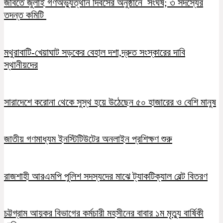
জবিতে জুলাই গণঅভ্যুত্থান দিবসের অনুষ্ঠানে সংঘর্ষ; ৩ সদস্যের
তদন্ত কমিটি
মথুরাবাটি-খেয়াঘাট সড়কের বেহাল দশা,দ্রুত সংস্কারের দাবি
স্থানীয়দের
সারাদেশে করোনা থেকে সুস্থ হয়ে উঠেছেন ৫০ হাজারের ও বেশি মানুষ
জাতীয় গণমাধ্যম ইনস্টিটিউটের অনলাইন প্রশিক্ষণ শুরু
রাজশাহী আরএমপি পুলিশ সদস্যদের মাঝে ট্যাকটিক্যাল বেল্ট বিতরণ
চট্টগ্রাম আয়কর বিভাগের কর্মচারী মহসীনের বাবার ১ম মৃত্যু বার্ষিকী