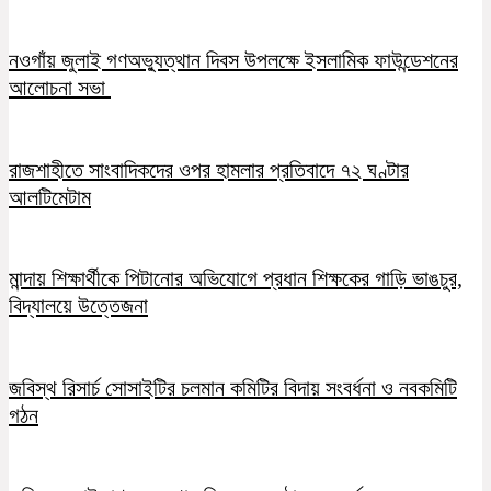
নওগাঁয় জুলাই গণঅভ্যুত্থান দিবস উপলক্ষে ইসলামিক ফাউন্ডেশনের
আলোচনা সভা
রাজশাহীতে সাংবাদিকদের ওপর হামলার প্রতিবাদে ৭২ ঘণ্টার
আলটিমেটাম
মান্দায় শিক্ষার্থীকে পিটানোর অভিযোগে প্রধান শিক্ষকের গাড়ি ভাঙচুর,
বিদ্যালয়ে উত্তেজনা
জবিস্থ রিসার্চ সোসাইটির চলমান কমিটির বিদায় সংবর্ধনা ও নবকমিটি
গঠন