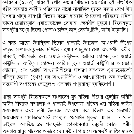
সোমবার (১৮মে) ধামরাই পৌর সভার বিভিন্ন ওয়ার্ডের দুই শতাধিক
গরীব অসহায় কর্মহীন পরিবারের মাঝে সামাজিক দূরত্ব বজায় রেখে ঈদ
উপহার খাদ্য সামগ্রী বিতরন করেন ধামরাই উপজেলা পরিষদের মহিলা
ভাইস চেয়ারম্যান এ্যাডভোকেট সোহানা জেসমীন মুক্তা। বিতরনকৃত
সামগ্রীর মধ্যে ছিলো পোলাও চাউল,ডাল,সেমাই,চিনি, আটা ইত্যাদি।
এ’সময় আরো উপস্থিত ছিলেন ধামরাই উপজেলা আওয়ামী লীগের
দপ্তর সম্পাদক খন্দকার মশিউর রহমান জানু,ডাঃ মোঃ আলমগীর কবীর,
ধামরাই পৌরসভার ৫নং ওয়ার্ড কাউন্সিলর জাকির হোসেন,১নং ওয়ার্ড
কাউন্সিলর আরিফুল হোসেন আরিফ ,২নং ওয়ার্ড কাউন্সিলর আমজাদ
হোসেন, ২নং ওয়ার্ড আওয়ামীলীগের সাধারণ সম্পাদক এ্যাডভোকেট
খলিলুর রহমান (মুখর) সহ আওয়ামীলীগ ও আওয়ামীগের অঙ্গ সংগঠন,
সহযোগী সংগঠনের নেতৃবৃন্দ ও এলাকার গণ্যমান্য ব্যক্তিগর্গ।
খাদ্য সামগ্রী বিতরনকালে বাংলাদেশ যুব মহিলা লীগের কেন্দ্রীয় কমিটি
আইন বিষয়ক সম্পাদক ও ধামরাই উপজেলা পরিষদ এর মহিলা ভাইস
চেয়ারম্যান এবং নারী উন্নয়ন ফোরাম ঢাকা বিভাগ এর সভাপতি
চেয়ারম্যান অ্যাডভোকেট সোহানা জেসমিন মুক্তা বলেন – করোনা
ভাইরাস কোভিড-১৯ প্রাদুর্ভাব মোকাবেলায় ঘরবন্দী কোনো গরীব
অসহায় মানুষ খাদ্যের অভাবে যেন কষ্ট না পায় সে লক্ষ্যেই জাতির জনক