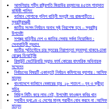
আশুলিয়ায় শহীদ রাষ্ট্রপতি জিয়াউর রহমানের ৪৫তম শাহাদাত
বার্ষিকী পালিত
বর্তমান পোশাকে পুলিশ বাহিনী সন্তুষ্ট নয় রাজশাহীতে :
স্বরাষ্ট্রমন্ত্রী
জাতীয় সংসদ নির্বাচন অনাধ সুষ্ঠু নিরপেক্ষ হবে – স্বরাষ্ট্র
উপদেষ্টা
সশস্ত্র বাহিনীর দেশ ও জাতির সেবায় সর্বদা নিয়োজিত :
সেনাবাহিনী প্রধান
জাতীয় স্মৃতিসৌধে চার স্তরের নিরাপত্তা ব্যবস্থা থাকবে-ঢাকা
রেঞ্জের ডিআইজি
রিমাউন্ট ভেটেরিনারি অ্যান্ড ফার্ম কোরের বাৎসরিক অধিনায়ক
সম্মেলন
নির্বাচনের বিষয়টি একান্তই নির্বাচন কমিশনের ব্যাপার : আসিফ
মাহমুদ
বাংলাদেশে বর্তমানে বেকারের হার ২৮ শতাংশ – যুব ও ক্রীড়া
সচিব
মিছিল মিটিং করে লাভ নেই, উপদেষ্টা ফাওজুল কবির খান
স্বাধীন ভূখণ্ডে এ দেশের মানুষ পরাধীন বোধ করবে না :আসিফ
মাহমুদ