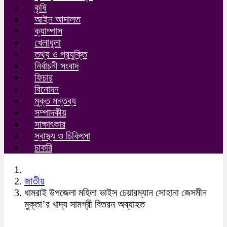
কৃষি
আইন আদালত
ক্যাম্পাস
খেলাধুলা
তথ্য ও প্রযুক্তি
নির্বাচনী সংবাদ
ফিচার
বিনোদন
মুক্ত মন্তব্য
সম্পাদকীয়
সাক্ষাৎকার
স্বাস্থ্য ও চিকিৎসা
চাকরি
জাতীয়
ধামরাই উপজেলা মহিলা ভাইস চেয়ারম্যান সোহানা জেসমীন
মুক্তা’র খাদ্য সামগ্রী বিতরন অব্যাহত