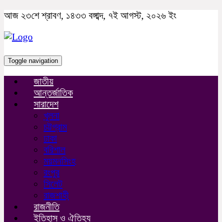
আজ ২৩শে শ্রাবণ, ১৪৩৩ বঙ্গাব্দ, ৭ই আগস্ট, ২০২৬ ইং
Toggle navigation
জাতীয়
আন্তর্জাতিক
সারাদেশ
খুলনা
চট্টগ্রাম
ঢাকা
বরিশাল
ময়মনসিংহ
রংপুর
সিলেট
রাজশাহী
রাজনীতি
ইতিহাস ও ঐতিহ্য