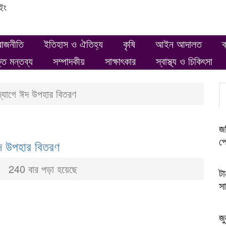
ইং
রাজনীতি
ইতিহাস ও ঐতিহ্য
কৃষি
আইন আদালত
ক
ক্ত মন্তব্য
সম্পাদকীয়
সাক্ষাৎকার
স্বাস্থ্য ও চিকিৎসা
্যোগে ঈদ উপহার বিতরণ
জব
প্
দ উপহার বিতরণ
240 বার পড়া হয়েছে
টা
সা
জু