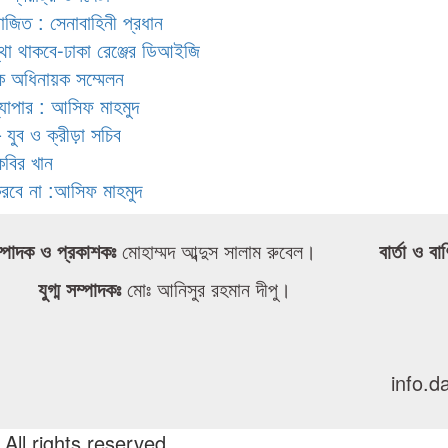
য়োজিত : সেনাবাহিনী প্রধান
স্থা থাকবে-ঢাকা রেঞ্জের ডিআইজি
রিক অধিনায়ক সম্মেলন
ব্যাপার : আসিফ মাহমুদ
 যুব ও ক্রীড়া সচিব
কবির খান
করবে না :আসিফ মাহমুদ
্পাদক ও প্রকাশকঃ
মোহাম্মদ আব্দুস সালাম রুবেল।
বার্তা ও বা
যুগ্ম সম্পাদকঃ
মোঃ আনিসুর রহমান দীপু।
info.
 rights reserved