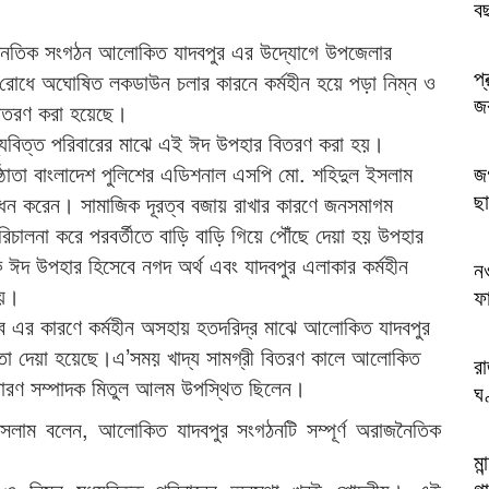
ব
অরাজনৈতিক সংগঠন আলোকিত যাদবপুর এর উদ্যোগে উপজেলার
প্
র রোধে অঘোষিত লকডাউন চলার কারনে কর্মহীন হয়ে পড়া নিম্ন ও
জক
 বিতরণ করা হয়েছে।
ধ্যবিত্ত পরিবারের মাঝে এই ঈদ উপহার বিতরণ করা হয়।
্ঠাতা বাংলাদেশ পুলিশের এডিশনাল এসপি মো. শহিদুল ইসলাম
জগ
ছা
ধন করেন। সামাজিক দূরত্ব বজায় রাখার কারণে জনসমাগম
পরিচালনা করে পরবর্তীতে বাড়ি বাড়ি গিয়ে পৌঁছে দেয়া হয় উপহার
 ঈদ উপহার হিসেবে নগদ অর্থ এবং যাদবপুর এলাকার কর্মহীন
ন
হয়।
ফ
্ভাব এর কারণে কর্মহীন অসহায় হতদরিদ্র মাঝে আলোকিত যাদবপুর
তা দেয়া হয়েছে।এ’সময় খাদ্য সামগ্রী বিতরণ কালে আলোকিত
র
ধারণ সম্পাদক মিতুল আলম উপস্থিত ছিলেন।
ঘ
ইসলাম বলেন, আলোকিত যাদবপুর সংগঠনটি সম্পূর্ণ অরাজনৈতিক
মা
গা