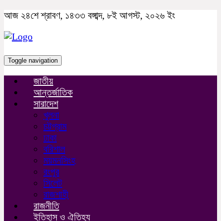
আজ ২৪শে শ্রাবণ, ১৪৩৩ বঙ্গাব্দ, ৮ই আগস্ট, ২০২৬ ইং
Toggle navigation
জাতীয়
আন্তর্জাতিক
সারাদেশ
খুলনা
চট্টগ্রাম
ঢাকা
বরিশাল
ময়মনসিংহ
রংপুর
সিলেট
রাজশাহী
রাজনীতি
ইতিহাস ও ঐতিহ্য