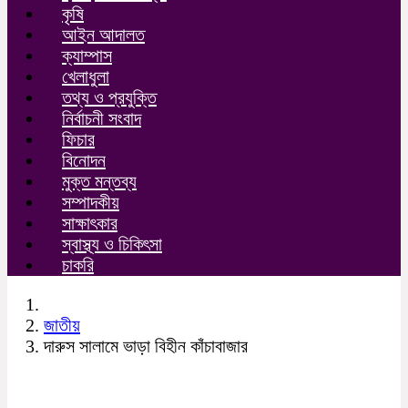
কৃষি
আইন আদালত
ক্যাম্পাস
খেলাধুলা
তথ্য ও প্রযুক্তি
নির্বাচনী সংবাদ
ফিচার
বিনোদন
মুক্ত মন্তব্য
সম্পাদকীয়
সাক্ষাৎকার
স্বাস্থ্য ও চিকিৎসা
চাকরি
জাতীয়
দারুস সালামে ভাড়া বিহীন কাঁচাবাজার