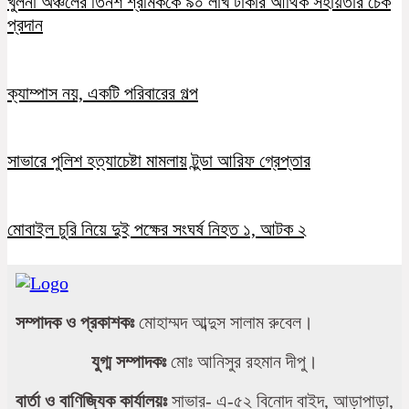
খুলনা অঞ্চলের তিনশ শ্রমিককে ৯০ লাখ টাকার আর্থিক সহায়তার চেক
প্রদান
ক্যাম্পাস নয়, একটি পরিবারের গল্প
সাভারে পুলিশ হত্যাচেষ্টা মামলায় টুন্ডা আরিফ গ্রেপ্তার
মোবাইল চুরি নিয়ে দুই পক্ষের সংঘর্ষ নিহত ১, আটক ২
সম্পাদক ও প্রকাশকঃ
মোহাম্মদ আব্দুস সালাম রুবেল।
যুগ্ম সম্পাদকঃ
মোঃ আনিসুর রহমান দীপু।
বার্তা ও বাণিজ্যিক কার্যালয়ঃ
সাভার- এ-৫২ বিনোদ বাইদ, আড়াপাড়া,