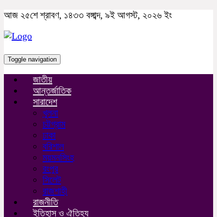
আজ ২৫শে শ্রাবণ, ১৪৩৩ বঙ্গাব্দ, ৯ই আগস্ট, ২০২৬ ইং
Toggle navigation
জাতীয়
আন্তর্জাতিক
সারাদেশ
খুলনা
চট্টগ্রাম
ঢাকা
বরিশাল
ময়মনসিংহ
রংপুর
সিলেট
রাজশাহী
রাজনীতি
ইতিহাস ও ঐতিহ্য