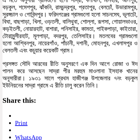
বড়কুল, শমেশপুর, ঝাঁকনি, রামচন্দ্রপুর, প্রতাপুর, বেলচোঁ, উভারামপুর,
সুরঙ্গচাল ও গোবিন্দপুর। ফরিদগঞ্জের গ্রামগুলো হলো সাচনমেঘ, ভূলাচৌ,
বিঘা, বাছপাড়া, খিলা, ওড়তলী, বালিথুবা, শোল্লা, রূপসা, গোয়ালভাওর,
কড়ইতলী, নোয়ারহাট, বাশারা, পনিসাইর, কামতা, পাইকপাড়া, কাইতারা,
টোরামুন্সীরহাট, মূলপাড়া, বদরপুর, তেলিসাইর। মতলবের গ্রামগুলো
হলো আশ্বিনপুর, নায়েরগাঁও, পাঁচানী, দশানী, মোহনপুর, এখলাসপুর ও
বেলতলী এবং কচুয়ার কয়েকটি গ্রাম।
প্রসঙ্গত সৌদি আরবের রীতি অনুসরণে এক দিন আগে রোজা ও ঈদ
পালন করে আসছেন সাদ্রা পীর মরহুম মাওলানা ইসহাক খানের
অনুসারীরা। ১৯৩১ সালে প্রথম হাজীগঞ্জ উপজেলার ৭নং বড়কুল
ইউনিয়নের সাদ্রা গ্রামে এ রীতি চালু করেন তিনি।
Share this:
Print
WhatsApp