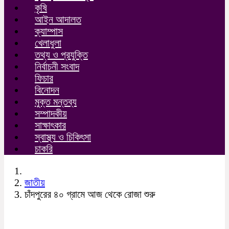
কৃষি
আইন আদালত
ক্যাম্পাস
খেলাধুলা
তথ্য ও প্রযুক্তি
নির্বাচনী সংবাদ
ফিচার
বিনোদন
মুক্ত মন্তব্য
সম্পাদকীয়
সাক্ষাৎকার
স্বাস্থ্য ও চিকিৎসা
চাকরি
জাতীয়
চাঁদপুরের ৪০ গ্রামে আজ থেকে রোজা শুরু