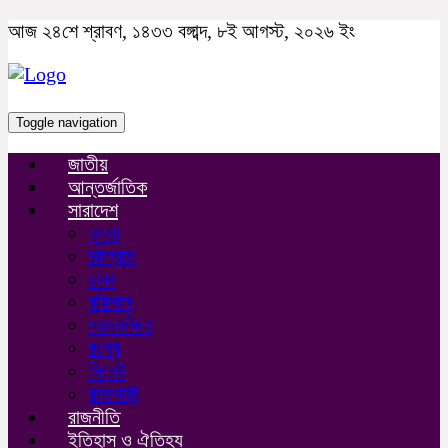
আজ ২৪শে শ্রাবণ, ১৪৩৩ বঙ্গাব্দ, ৮ই আগস্ট, ২০২৬ ইং
Toggle navigation
জাতীয়
আন্তর্জাতিক
সারাদেশ
খুলনা
চট্টগ্রাম
ঢাকা
বরিশাল
ময়মনসিংহ
রংপুর
সিলেট
রাজশাহী
রাজনীতি
ইতিহাস ও ঐতিহ্য