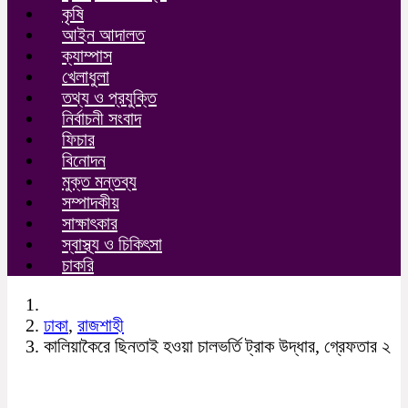
কৃষি
আইন আদালত
ক্যাম্পাস
খেলাধুলা
তথ্য ও প্রযুক্তি
নির্বাচনী সংবাদ
ফিচার
বিনোদন
মুক্ত মন্তব্য
সম্পাদকীয়
সাক্ষাৎকার
স্বাস্থ্য ও চিকিৎসা
চাকরি
ঢাকা
,
রাজশাহী
কালিয়াকৈরে ছিনতাই হওয়া চালভর্তি ট্রাক উদ্ধার, গ্রেফতার ২