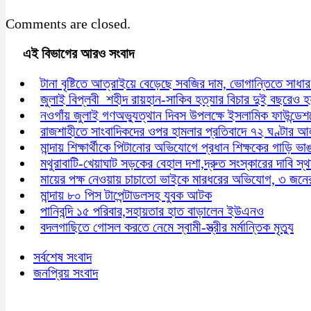
Comments are closed.
এই বিভাগের আরও সংবাদ
টানা বৃষ্টিতে আত্রাইয়ে বেড়েছে সবজির দাম, ভোগান্তিতে সাধার
জুলাই বিপ্লবী শহীদ রায়হান-সাকিব হত্যার বিচার দুই বছরেও হ
নওগাঁয় জুলাই গণঅভ্যুত্থান দিবস উপলক্ষে ইসলামিক ফাউন্
রাজশাহীতে সাংবাদিকদের ওপর হামলার প্রতিবাদে ৭২ ঘণ্টার আ
মান্দায় শিক্ষার্থীকে পিটানোর অভিযোগে প্রধান শিক্ষকের গাড়ি ভা
মথুরাবাটি-খেয়াঘাট সড়কের বেহাল দশা,দ্রুত সংস্কারের দাবি স্থ
মায়ের পক্ষ নেওয়ায় চাচাতো ভাইকে মারধরের অভিযোগ, ৩ জনের
মান্দায় ৮০ পিস টাপেন্টাডলসহ যুবক আটক
পানিবন্দি ১৫ পরিবার,সহায়তার হাত বাড়ালেন ইউএনও
বদলগাছিতে গোসল করতে নেমে স্বামী-স্ত্রীর মর্মান্তিক মৃত্যু
সর্বশেষ সংবাদ
জনপ্রিয় সংবাদ