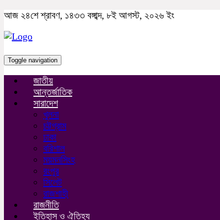
আজ ২৪শে শ্রাবণ, ১৪৩৩ বঙ্গাব্দ, ৮ই আগস্ট, ২০২৬ ইং
Toggle navigation
জাতীয়
আন্তর্জাতিক
সারাদেশ
খুলনা
চট্টগ্রাম
ঢাকা
বরিশাল
ময়মনসিংহ
রংপুর
সিলেট
রাজশাহী
রাজনীতি
ইতিহাস ও ঐতিহ্য