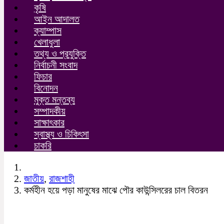
কৃষি
আইন আদালত
ক্যাম্পাস
খেলাধুলা
তথ্য ও প্রযুক্তি
নির্বাচনী সংবাদ
ফিচার
বিনোদন
মুক্ত মন্তব্য
সম্পাদকীয়
সাক্ষাৎকার
স্বাস্থ্য ও চিকিৎসা
চাকরি
জাতীয়
,
রাজশাহী
কর্মহীন হয়ে পড়া মানুষের মাঝে পৌর কাউন্সিলরের চাল বিতরন