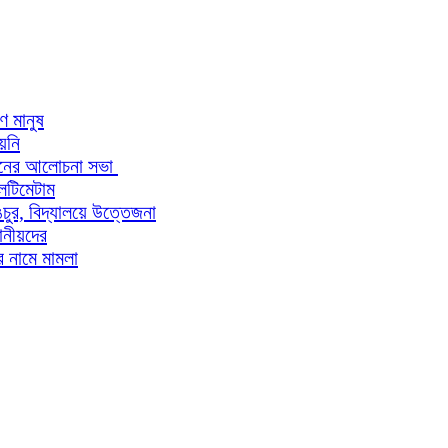
ণ মানুষ
য়নি
ডেশনের আলোচনা সভা
লটিমেটাম
ঙচুর, বিদ্যালয়ে উত্তেজনা
ানীয়দের
 নামে মামলা