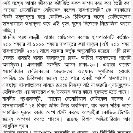
সেই লক্ষ্যে আমার জীবনের কষ্টার্জিত সকল সম্পদ ব্যয় করে তৈরী করা
“রাবেয়া মেমোরিয়াল মেডিকেল কলেজ হাসপাতালটি” কে সরকারের
নিকট হস্তান্তর করে কোভিড-১৯ চিকিৎসার জন্যে ডেডিকেডেড
হাসপাতালে রূপান্তর করে এই বৃহৎ যুদ্ধে নিজেকে নিয়োজিত করতে
চাচ্ছি।
মাননীয় প্রধানমন্ত্রী, আমার মেডিকেল কলেজ হাসপাতালটি বর্তমানে
২৫০ শয্যার যা ১০০০ শয্যায় রূপান্তর করা সম্ভব।এই ২৫০ শয্যা
হাসপাতালটি ২০১৭ সালে সরকার কর্তৃক অনুমোদিত হয়েছে।এটি ঢাকা
জেলার ধামরাই থানার কালামপুরে ঢাকা- আরিচা মহাসড়কের পাশেই
অবস্থিত। এলাকাটি সংসদীয় আসন ঢাকা-২০। এছাড়া রাবেয়া
মেমোরিয়াল মেডিকেলের অভ্যন্তর অত্যন্ত সুপরিসর হওয়ায়
কোভিড-১৯ চিকিৎসার জন্যে হতে পারে একটি আদর্শ হাসপাতাল।
এইছাড়া হাসপাতালের সামনে রয়েছে নিজস্ব মাঠ যা জরুরি এ্যাম্বুলেন্স-
হেলিকপ্টার এর অবতরন এবং উড্ডয়ন করার কাজে ব্যবহৃত হতে পারে।
মাননীয় প্রধানমন্ত্রী, “রাবেয়া মেমোরিয়াল মেডিকেল কলেজ ও
হাসপাতালটি” ১৪ বিঘার জমির উপর অবস্থিত, যার দরুন সঠিক ভাবে
সামাজিক দূরত্ব বজায় রেখে টেস্ট করতে আগ্রহীরা কোভিড-টেস্টের
জন্যে অপেক্ষা করতে পারবে। রয়েছে বিশাল অডিটোরিয়াম আর
আধুনিক ল্যাব
টেস্টের জন্যে। আশেপাশে ঘনবসতি না থাকায় এবং নিরিবিলি মনোরম