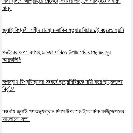
টানা বৃষ্টিতে আত্রাইয়ে বেড়েছে সবজির দাম, ভোগান্তিতে সাধারণ
মানুষ
জুলাই বিপ্লবী শহীদ রায়হান-সাকিব হত্যার বিচার দুই বছরেও হয়নি
প্রক্টরের অপসারণসহ ৯ দফা দাবিতে উপাচার্যের কাছে জকসুর
স্মারকলিপি
জগন্নাথ বিশ্ববিদ্যালয় সংঘর্ষে ছাত্রশিবিরকে দায়ী করে ছাত্রদলের
বিবৃতি’
নওগাঁয় জুলাই গণঅভ্যুত্থান দিবস উপলক্ষে ইসলামিক ফাউন্ডেশনের
আলোচনা সভা