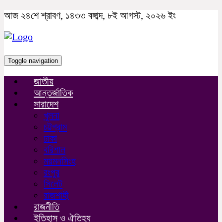
আজ ২৪শে শ্রাবণ, ১৪৩৩ বঙ্গাব্দ, ৮ই আগস্ট, ২০২৬ ইং
Toggle navigation
জাতীয়
আন্তর্জাতিক
সারাদেশ
খুলনা
চট্টগ্রাম
ঢাকা
বরিশাল
ময়মনসিংহ
রংপুর
সিলেট
রাজশাহী
রাজনীতি
ইতিহাস ও ঐতিহ্য