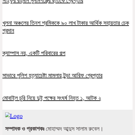
সাইফুর রহমান সুনামগঞ্জের ছাতকে গ্রেপ্তার
খুলনা অঞ্চলের তিনশ শ্রমিককে ৯০ লাখ টাকার আর্থিক সহায়তার চেক
প্রদান
ক্যাম্পাস নয়, একটি পরিবারের গল্প
সাভারে পুলিশ হত্যাচেষ্টা মামলায় টুন্ডা আরিফ গ্রেপ্তার
মোবাইল চুরি নিয়ে দুই পক্ষের সংঘর্ষ নিহত ১, আটক ২
সম্পাদক ও প্রকাশকঃ
মোহাম্মদ আব্দুস সালাম রুবেল।