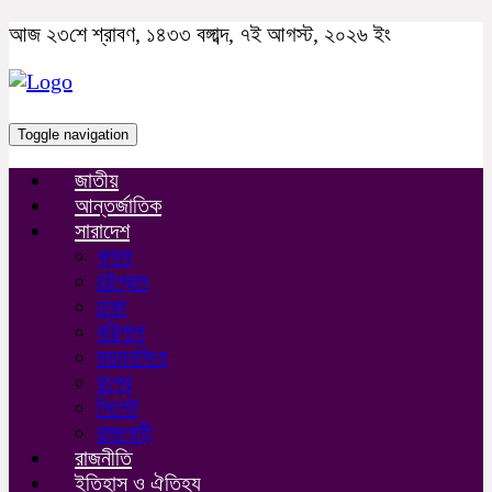
আজ ২৩শে শ্রাবণ, ১৪৩৩ বঙ্গাব্দ, ৭ই আগস্ট, ২০২৬ ইং
Toggle navigation
জাতীয়
আন্তর্জাতিক
সারাদেশ
খুলনা
চট্টগ্রাম
ঢাকা
বরিশাল
ময়মনসিংহ
রংপুর
সিলেট
রাজশাহী
রাজনীতি
ইতিহাস ও ঐতিহ্য