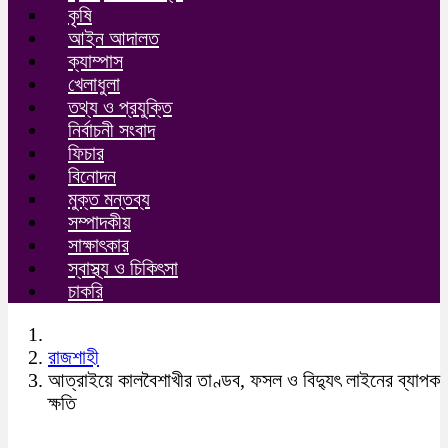
কৃষি
আইন আদালত
ক্যাম্পাস
খেলাধুলা
তথ্য ও প্রযুক্তি
নির্বাচনী সংবাদ
ফিচার
বিনোদন
মুক্ত মন্তব্য
সম্পাদকীয়
সাক্ষাৎকার
স্বাস্থ্য ও চিকিৎসা
চাকরি
রাজশাহী
আত্রাইয়ে কালবৈশাখীর তাণ্ডব, ফসল ও বিদ্যুৎ লাইনের ব্যাপক
ক্ষতি