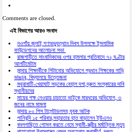
Comments are closed.
এই বিভাগের আরও সংবাদ
নওগাঁয় জুলাই গণঅভ্যুত্থান দিবস উপলক্ষে ইসলামিক
ফাউন্ডেশনের আলোচনা সভা
রাজশাহীতে সাংবাদিকদের ওপর হামলার প্রতিবাদে ৭২ ঘণ্টার
আলটিমেটাম
মান্দায় শিক্ষার্থীকে পিটানোর অভিযোগে প্রধান শিক্ষকের গাড়ি
ভাঙচুর, বিদ্যালয়ে উত্তেজনা
মথুরাবাটি-খেয়াঘাট সড়কের বেহাল দশা,দ্রুত সংস্কারের দাবি
স্থানীয়দের
মায়ের পক্ষ নেওয়ায় চাচাতো ভাইকে মারধরের অভিযোগ, ৩
জনের নামে মামলা
মান্দায় ৮০ পিস টাপেন্টাডলসহ যুবক আটক
পানিবন্দি ১৫ পরিবার,সহায়তার হাত বাড়ালেন ইউএনও
বদলগাছিতে গোসল করতে নেমে স্বামী-স্ত্রীর মর্মান্তিক মৃত্যু
শাহাগোলা উপস্বাস্থ্য কেন্দ্র অবহেলায় জরাজীর্ণ, দ্রুত