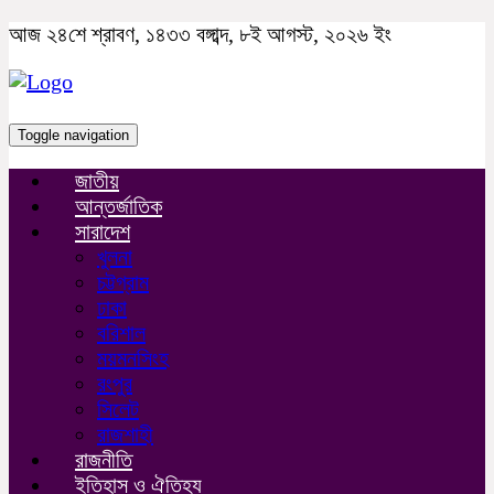
আজ ২৪শে শ্রাবণ, ১৪৩৩ বঙ্গাব্দ, ৮ই আগস্ট, ২০২৬ ইং
Toggle navigation
জাতীয়
আন্তর্জাতিক
সারাদেশ
খুলনা
চট্টগ্রাম
ঢাকা
বরিশাল
ময়মনসিংহ
রংপুর
সিলেট
রাজশাহী
রাজনীতি
ইতিহাস ও ঐতিহ্য