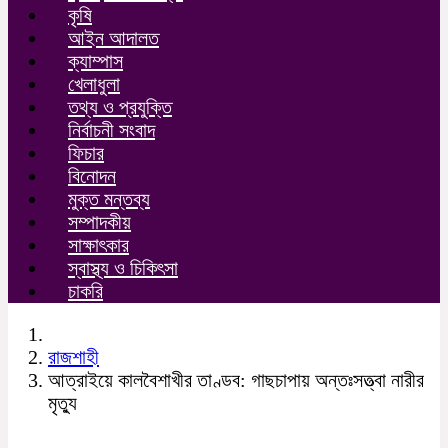
কৃষি
আইন আদালত
ক্যাম্পাস
খেলাধুলা
তথ্য ও প্রযুক্তি
নির্বাচনী সংবাদ
ফিচার
বিনোদন
মুক্ত মন্তব্য
সম্পাদকীয়
সাক্ষাৎকার
স্বাস্থ্য ও চিকিৎসা
চাকরি
রাজশাহী
আত্রাইয়ে কালবৈশাখীর তাণ্ডব: গাছচাপায় অন্তঃসত্ত্বা নারীর
মৃত্যু