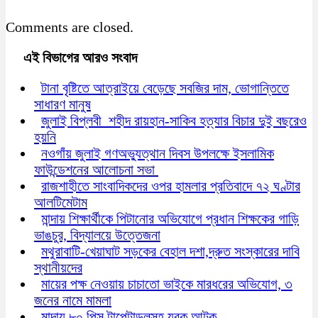
Comments are closed.
এই বিভাগের আরও সংবাদ
টানা বৃষ্টিতে আত্রাইয়ে বেড়েছে সবজির দাম, ভোগান্তিতে
সাধারণ মানুষ
জুলাই বিপ্লবী শহীদ রায়হান-সাকিব হত্যার বিচার দুই বছরেও
হয়নি
নওগাঁয় জুলাই গণঅভ্যুত্থান দিবস উপলক্ষে ইসলামিক
ফাউন্ডেশনের আলোচনা সভা
রাজশাহীতে সাংবাদিকদের ওপর হামলার প্রতিবাদে ৭২ ঘণ্টার
আলটিমেটাম
মান্দায় শিক্ষার্থীকে পিটানোর অভিযোগে প্রধান শিক্ষকের গাড়ি
ভাঙচুর, বিদ্যালয়ে উত্তেজনা
মথুরাবাটি-খেয়াঘাট সড়কের বেহাল দশা,দ্রুত সংস্কারের দাবি
স্থানীয়দের
মায়ের পক্ষ নেওয়ায় চাচাতো ভাইকে মারধরের অভিযোগ, ৩
জনের নামে মামলা
মান্দায় ৮০ পিস টাপেন্টাডলসহ যুবক আটক