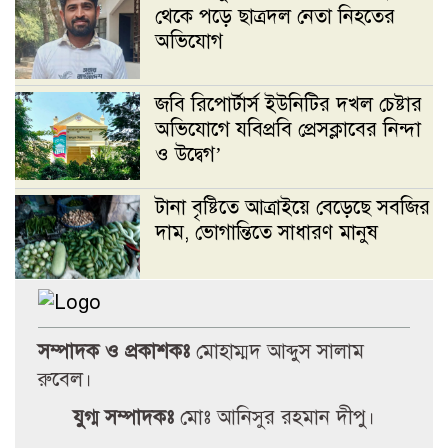
থেকে পড়ে ছাত্রদল নেতা নিহতের
অভিযোগ
জবি রিপোর্টার্স ইউনিটির দখল চেষ্টার
অভিযোগে যবিপ্রবি প্রেসক্লাবের নিন্দা
ও উদ্বেগ’
টানা বৃষ্টিতে আত্রাইয়ে বেড়েছে সবজির
দাম, ভোগান্তিতে সাধারণ মানুষ
জুলাই বিপ্লবী শহীদ রায়হান-সাকিব
হত্যার বিচার দুই বছরেও হয়নি
সম্পাদক ও প্রকাশকঃ
মোহাম্মদ আব্দুস সালাম
রুবেল।
প্রক্টরের অপসারণসহ ৯ দফা দাবিতে
যুগ্ম সম্পাদকঃ
মোঃ আনিসুর রহমান দীপু।
উপাচার্যের কাছে জকসুর স্মারকলিপি