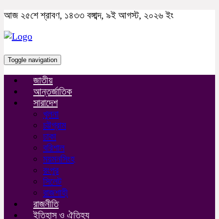
আজ ২৫শে শ্রাবণ, ১৪৩৩ বঙ্গাব্দ, ৯ই আগস্ট, ২০২৬ ইং
Toggle navigation
জাতীয়
আন্তর্জাতিক
সারাদেশ
খুলনা
চট্টগ্রাম
ঢাকা
বরিশাল
ময়মনসিংহ
রংপুর
সিলেট
রাজশাহী
রাজনীতি
ইতিহাস ও ঐতিহ্য