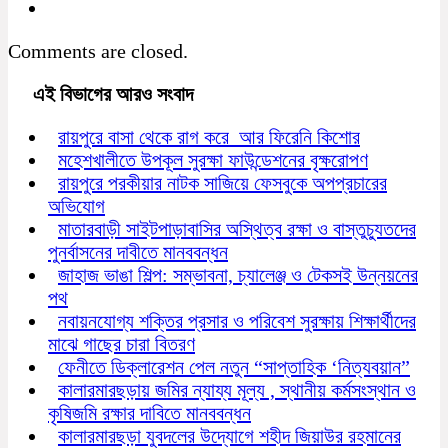
Comments are closed.
এই বিভাগের আরও সংবাদ
রায়পুরে বাসা থেকে রাগ করে আর ফিরেনি কিশোর
মহেশখালীতে উপকূল সুরক্ষা ফাউন্ডেশনের বৃক্ষরোপণ
রায়পুরে পরকীয়ার নাটক সাজিয়ে ফেসবুকে অপপ্রচারের
অভিযোগ
মাতারবাড়ী সাইটপাড়াবাসির অস্থিত্ব রক্ষা ও বাস্তুচ্যুতদের
পুনর্বাসনের দাবীতে মানববন্ধন
জাহাজ ভাঙা শিল্প: সম্ভাবনা, চ্যালেঞ্জ ও টেকসই উন্নয়নের
পথ
নবায়নযোগ্য শক্তির প্রসার ও পরিবেশ সুরক্ষায় শিক্ষার্থীদের
মাঝে গাছের চারা বিতরণ
ফেনীতে ডিক্লারেশন পেল নতুন “সাপ্তাহিক ‘নিত্যবয়ান”
কালারমারছড়ায় জমির ন্যায্য মূল্য , স্থানীয় কর্মসংস্থান ও
কৃষিজমি রক্ষার দাবিতে মানববন্ধন
কালারমারছড়া যুবদলের উদ্যোগে শহীদ জিয়াউর রহমানের