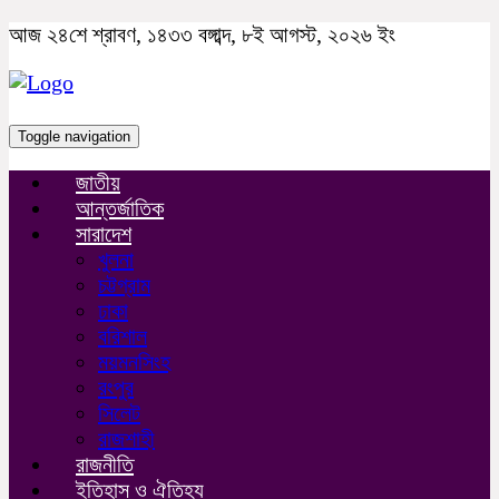
আজ ২৪শে শ্রাবণ, ১৪৩৩ বঙ্গাব্দ, ৮ই আগস্ট, ২০২৬ ইং
Toggle navigation
জাতীয়
আন্তর্জাতিক
সারাদেশ
খুলনা
চট্টগ্রাম
ঢাকা
বরিশাল
ময়মনসিংহ
রংপুর
সিলেট
রাজশাহী
রাজনীতি
ইতিহাস ও ঐতিহ্য