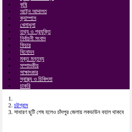
কৃষি
আইন আদালত
ক্যাম্পাস
খেলাধুলা
তথ্য ও প্রযুক্তি
নির্বাচনী সংবাদ
ফিচার
বিনোদন
মুক্ত মন্তব্য
সম্পাদকীয়
সাক্ষাৎকার
স্বাস্থ্য ও চিকিৎসা
চাকরি
চট্টগ্রাম
সাধারণ ছুটি শেষ হলেও চাঁদপুর জেলায় লকডাউন বহাল থাকবে