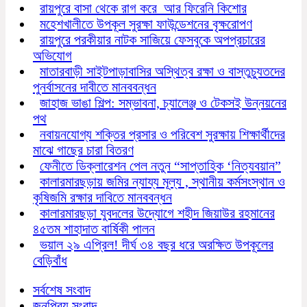
রায়পুরে বাসা থেকে রাগ করে আর ফিরেনি কিশোর
মহেশখালীতে উপকূল সুরক্ষা ফাউন্ডেশনের বৃক্ষরোপণ
রায়পুরে পরকীয়ার নাটক সাজিয়ে ফেসবুকে অপপ্রচারের
অভিযোগ
মাতারবাড়ী সাইটপাড়াবাসির অস্থিত্ব রক্ষা ও বাস্তুচ্যুতদের
পুনর্বাসনের দাবীতে মানববন্ধন
জাহাজ ভাঙা শিল্প: সম্ভাবনা, চ্যালেঞ্জ ও টেকসই উন্নয়নের
পথ
নবায়নযোগ্য শক্তির প্রসার ও পরিবেশ সুরক্ষায় শিক্ষার্থীদের
মাঝে গাছের চারা বিতরণ
ফেনীতে ডিক্লারেশন পেল নতুন “সাপ্তাহিক ‘নিত্যবয়ান”
কালারমারছড়ায় জমির ন্যায্য মূল্য , স্থানীয় কর্মসংস্থান ও
কৃষিজমি রক্ষার দাবিতে মানববন্ধন
কালারমারছড়া যুবদলের উদ্যোগে শহীদ জিয়াউর রহমানের
৪৫তম শাহাদাত বার্ষিকী পালন
ভয়াল ২৯ এপ্রিল! দীর্ঘ ৩৪ বছর ধরে অরক্ষিত উপকূলের
বেড়িবাঁধ
সর্বশেষ সংবাদ
জনপ্রিয় সংবাদ