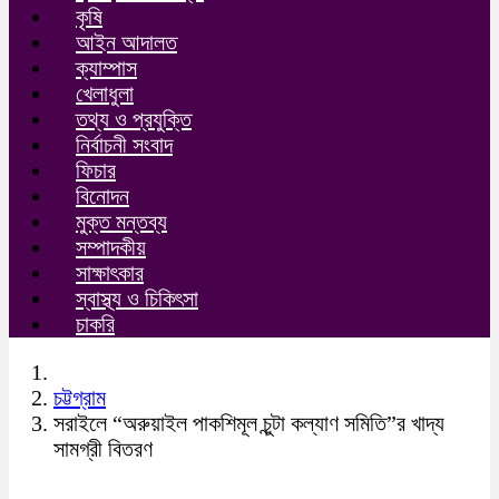
কৃষি
আইন আদালত
ক্যাম্পাস
খেলাধুলা
তথ্য ও প্রযুক্তি
নির্বাচনী সংবাদ
ফিচার
বিনোদন
মুক্ত মন্তব্য
সম্পাদকীয়
সাক্ষাৎকার
স্বাস্থ্য ও চিকিৎসা
চাকরি
চট্টগ্রাম
সরাইলে “অরুয়াইল পাকশিমূল চুন্টা কল্যাণ সমিতি”র খাদ্য
সামগ্রী বিতরণ