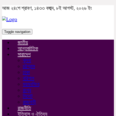
আজ ২৪শে শ্রাবণ, ১৪৩৩ বঙ্গাব্দ, ৮ই আগস্ট, ২০২৬ ইং
Toggle navigation
জাতীয়
আন্তর্জাতিক
সারাদেশ
খুলনা
চট্টগ্রাম
ঢাকা
বরিশাল
ময়মনসিংহ
রংপুর
সিলেট
রাজশাহী
রাজনীতি
ইতিহাস ও ঐতিহ্য