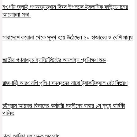
নওগাঁয় জুলাই গণঅভ্যুত্থান দিবস উপলক্ষে ইসলামিক ফাউন্ডেশনের
আলোচনা সভা
সারাদেশে করোনা থেকে সুস্থ হয়ে উঠেছেন ৫০ হাজারের ও বেশি মানুষ
জাতীয় গণমাধ্যম ইনস্টিটিউটের অনলাইন প্রশিক্ষণ শুরু
রাজশাহী আরএমপি পুলিশ সদস্যদের মাঝে ট্যাকটিক্যাল বেল্ট বিতরণ
চট্টগ্রাম আয়কর বিভাগের কর্মচারী মহসীনের বাবার ১ম মৃত্যু বার্ষিকী
পালিত
ঢাকা-আরিচা মহাসড়ক অবরোধ