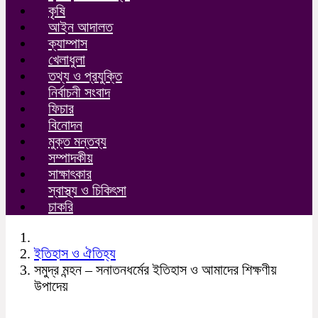
কৃষি
আইন আদালত
ক্যাম্পাস
খেলাধুলা
তথ্য ও প্রযুক্তি
নির্বাচনী সংবাদ
ফিচার
বিনোদন
মুক্ত মন্তব্য
সম্পাদকীয়
সাক্ষাৎকার
স্বাস্থ্য ও চিকিৎসা
চাকরি
ইতিহাস ও ঐতিহ্য
সমুদ্র মন্হন – সনাতনধর্মের ইতিহাস ও আমাদের শিক্ষণীয়
উপাদেয়