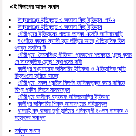
এই বিভাগের আরও সংবাদ
ঈশ্বরগঞ্জের ইতিবৃত্ত ও অজানা কিছু ইতিহাস পর্ব-২
ঈশ্বরগঞ্জের ইতিবৃত্ত ও অজানা কিছু ইতিহাস
গৌরীপুরের ইতিহাসের পাতায় ভালুকা এস্টেট জামিদারবাড়ি
নওগাঁতে কালের স্বাক্ষী হয়ে দাঁড়িয়ে আছে ঐতিহাসিক তিন
গুম্বুজ মসজিদ টি
গৌরীপুরে ‘মৈমনসিংহ গীতিকা’ প্রকাশের শতবছরে ‘চন্দ্র কুমার
দে সাংস্কৃতিক কেন্দ্র’ স্থাপনের দাবী
কালীপুর মধ্যমতরফ জমিদারির ইতিকথা ও ঐতিহাসিক স্মৃতি
চিহ্নগুলো হারিয়ে যাচ্ছে
গৌরীপুরে সকল প্রাচীন নিদর্শন তালিকাভুক্ত করার দাবিতে
বিশ্ব পর্যটন দিবসে মানববন্ধন
গৌরীপুরে কালীপুর বড়তরফ জমিদারবাড়ির ইতিকথা
কালীপুর জমিদারির শিকড় জামালপুরের মহিরামকুল
ধামরাই বড় বাজার দুর্গা মন্দিরের ৭দিনব্যপী ৪০তম নামযজ্ঞ ও
মহোৎসব সমাপ্ত
সর্বশেষ সংবাদ