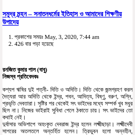
সমুদ্র মন্হন – সনাতনধর্মের ইতিহাস ও আমাদের শিক্ষণীয়
উপাদেয়
প্রকাশের সময়ঃ May, 3, 2020, 7:44 am
426 বার পড়া হয়েছে
রনজিত কুমার পাল (বাবু)
নিজস্ব প্রতিবেদকঃ
কশ্যপ ঋষির দুই পত্নী- দিতি ও অদিতি। দিতি থেকে জন্মগ্রহণ করল
দৈত্যরা আর অদিতি থেকে ইন্দ্র, পবন, আদিত্য, বিষ্ণু, বরুণ, অগ্নি,
প্রভৃতি দেবতারা। সৃষ্টির পর থেকেই সৎ ভাইদের মধ্যে সম্পর্ক খুব মধুর
ছিল না। নিজের ভাইরাই সুবিধা পেলে ঠকাতে চায়। সৎ ভাইদের তো
কথাই নেই।
দুর্বাসার অভিশাপে অহংকৃত দেবরাজ ইন্দ্র হলেন লক্ষ্মীছাড়া। লক্ষ্মীদেবী
সাগরের অতলতলে অন্তর্হিত হলেন। ত্রিভুবন হলো অন্নহীন,