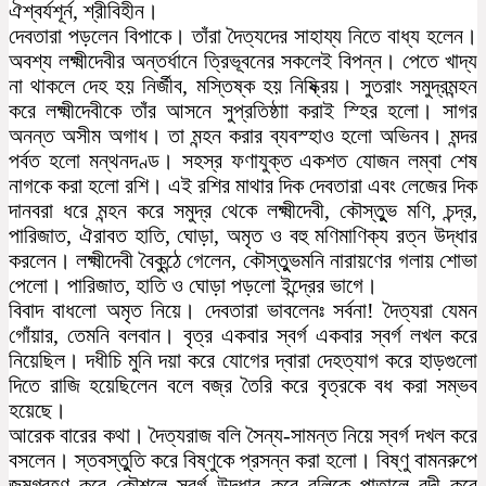
ঐশ্বর্যশূর্ন, শ্রীবিহীন।
দেবতারা পড়লেন বিপাকে। তাঁরা দৈত্যদের সাহায্য নিতে বাধ্য হলেন।
অবশ্য লক্ষ্মীদেবীর অন্তর্ধানে ত্রিভূবনের সকলেই বিপন্ন। পেতে খাদ্য
না থাকলে দেহ হয় নির্জীব, মস্তিষ্ক হয় নিষ্ক্রিয়। সুতরাং সমুদ্রমন্হন
করে লক্ষ্মীদেবীকে তাঁর আসনে সুপ্রতিষ্ঠাা করাই স্হির হলো। সাগর
অনন্ত অসীম অগাধ। তা মন্হন করার ব্যবস্হাও হলো অভিনব। মন্দর
পর্বত হলো মন্থনদণ্ড। সহস্র ফণাযুক্ত একশত যোজন লম্বা শেষ
নাগকে করা হলো রশি। এই রশির মাথার দিক দেবতারা এবং লেজের দিক
দানবরা ধরে মন্হন করে সমুদ্র থেকে লক্ষ্মীদেবী, কৌস্তুুভ মণি, চন্দ্র,
পারিজাত, ঐরাবত হাতি, ঘোড়া, অমৃত ও বহু মণিমাণিক্য রত্ন উদ্ধার
করলেন। লক্ষ্মীদেবী বৈকুন্ঠে গেলেন, কৌস্তুুভমনি নারায়ণের গলায় শোভা
পেলো। পারিজাত, হাতি ও ঘোড়া পড়লো ইন্দ্রের ভাগে।
বিবাদ বাধলো অমৃত নিয়ে। দেবতারা ভাবলেনঃ সর্বনা! দৈত্যরা যেমন
গোঁয়ার, তেমনি বলবান। বৃত্র একবার স্বর্গ একবার স্বর্গ লখল করে
নিয়েছিল। দধীচি মুনি দয়া করে যোগের দ্বারা দেহত্যাগ করে হাড়গুলো
দিতে রাজি হয়েছিলেন বলে বজ্র তৈরি করে বৃত্রকে বধ করা সম্ভব
হয়েছে।
আরেক বারের কথা। দৈত্যরাজ বলি সৈন্য-সামন্ত নিয়ে স্বর্গ দখল করে
বসলেন। স্তবস্তুুতি করে বিষ্ণুকে প্রসন্ন করা হলো। বিষ্ণু বামনরুপে
জন্মগ্রহণ করে কৌশলে স্বর্গ উদ্ধার করে বলিকে পাতালে বন্দী করে