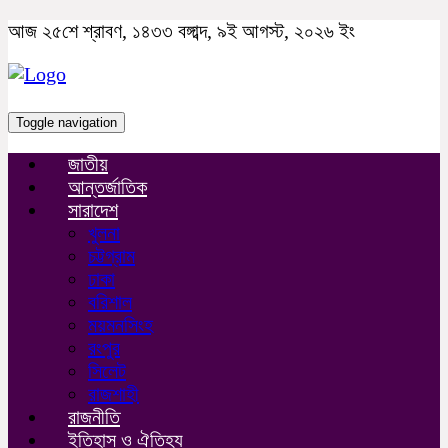
আজ ২৫শে শ্রাবণ, ১৪৩৩ বঙ্গাব্দ, ৯ই আগস্ট, ২০২৬ ইং
Toggle navigation
জাতীয়
আন্তর্জাতিক
সারাদেশ
খুলনা
চট্টগ্রাম
ঢাকা
বরিশাল
ময়মনসিংহ
রংপুর
সিলেট
রাজশাহী
রাজনীতি
ইতিহাস ও ঐতিহ্য