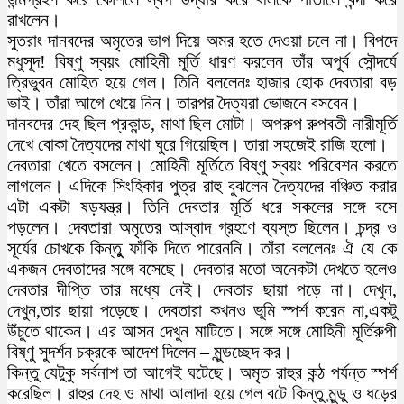
রাখলেন।
সুতরাং দানবদের অমৃতের ভাগ দিয়ে অমর হতে দেওয়া চলে না। বিপদে
মধুসূদ! বিষ্ণু স্বয়ং মোহিনী মূর্তি ধারণ করলেন তাঁর অপূর্ব সৌন্দর্যে
ত্রিভুবন মোহিত হয়ে গেল। তিনি বললেনঃ হাজার হোক দেবতারা বড়
ভাই। তাঁরা আগে খেয়ে নিন। তারপর দৈত্যরা ভোজনে বসবেন।
দানবদের দেহ ছিল প্রকান্ড, মাথা ছিল মোটা। অপরুপ রুপবতী নারীমূর্তি
দেখে বোকা দৈত্যদের মাথা ঘুরে গিয়েছিল। তারা সহজেই রাজি হলো।
দেবতারা খেতে বসলেন। মোহিনী মূর্তিতে বিষ্ণু স্বয়ং পরিবেশন করতে
লাগলেন। এদিকে সিংহিকার পুত্র রাহু বুঝলেন দৈত্যদের বঞ্চিত করার
এটা একটা ষড়যন্ত্র। তিনি দেবতার মূর্তি ধরে সকলের সঙ্গে বসে
পড়লেন। দেবতারা অমৃতের আস্বাদ গ্রহণে ব্যস্ত ছিলেন। চন্দ্র ও
সূর্যের চোখকে কিন্তুু ফাঁকি দিতে পারেননি। তাঁরা বললেনঃ ঐ যে কে
একজন দেবতাদের সঙ্গে বসেছে। দেবতার মতো অনেকটা দেখতে হলেও
দেবতার দীপ্তি তার মধ্যে নেই। দেবতার ছায়া পড়ে না। দেখুন,
দেখুন,তার ছায়া পড়েছে। দেবতারা কখনও ভূমি স্পর্শ করেন না,একটু
উঁচুতে থাকেন। এর আসন দেখুন মাটিতে। সঙ্গে সঙ্গে মোহিনী মূর্তিরুপী
বিষ্ণু সুদর্শন চক্রকে আদেশ দিলেন – মুন্ডচ্ছেদ কর।
কিন্তু যেটুকু সর্বনাশ তা আগেই ঘটেছে। অমৃত রাহুর কন্ঠ পর্যন্ত স্পর্শ
করেছিল। রাহুর দেহ ও মাথা আলাদা হয়ে গেল বটে কিন্তু মুন্ডু ও ধড়ের