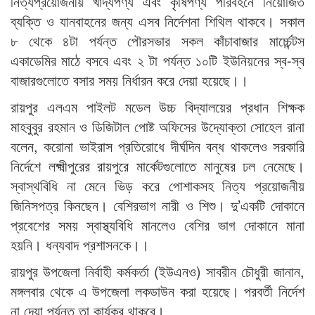
নিত্যপ্রয়োজনীয় খাদ্যপণ্য এবং কৃষিপণ্য পরিবহনে নিয়োজিত
ব্যক্তি ও যানবাহনের জন্য এসব নির্দেশনা শিথিল থাকবে। সকাল
৮ থেকে ৪টা পর্যন্ত পৌরসভার সকল কাঁচাবাজার মার্চ্চেন্টস
একাডেমির মাঠে বসবে এবং ২ টা পর্যন্ত ১০টি ইউনিয়নের স্ব-স্ব
বাজারগুলোতে বসার সময় নির্ধারন করে দেয়া হয়েছে।।
রায়পুর এলএম পাইলট মডেল উচ্চ বিদ্যালয়ের প্রধান শিক্ষক
মাহবুবুর রহমান ও ডিজিটাল পোষ্ট অফিসের উদ্যোক্তা সোহেল রানা
বলেন, করোনা ভাইরাস প্রতিরোধে দীর্ঘদিন বন্ধ থাকলেও সরকারি
নির্দেশে লক্ষ্মীপুরের রায়পুরে মার্কেটগুলোতে মানুষের ঢল নেমেছে।
স্বাস্থবিধি না মেনে ভিড় করে পোশাকসহ নিত্য প্রয়োজনীয়
জিনিসপত্র কিনছেন। বেশিরভাগ নারী ও শিশু। দু’একটি দোকানে
প্রবেশের সময় স্বাস্থ্যবিধি মানলেও বেশির ভাগ দোকানে মানা
হয়নি। ধন্যবাদ প্রশাসনকে।।
রায়পুর উপজেলা নির্বাহী কর্মকর্তা (ইউএনও) সাবরীন চৌধুরী জানান,
মঙ্গলবার থেকে এ উপজেলা লকডাউন করা হয়েছে। পরবর্তী নির্দেশ
না দেয়া পর্যন্ত তা কার্যকর থাকবে।