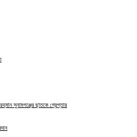
ত
হমান সুনামগঞ্জের ছাতকে গ্রেপ্তার
রদান