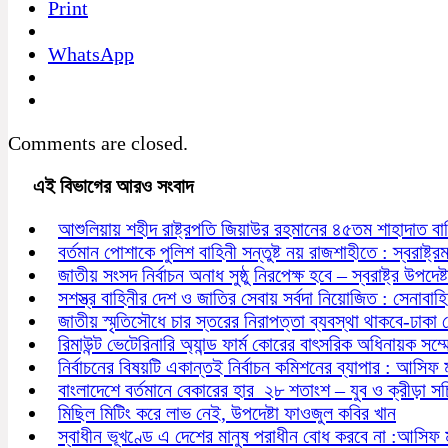
Print
WhatsApp
Comments are closed.
এই বিভাগের আরও সংবাদ
আশুলিয়ায় শহীদ রাষ্ট্রপতি জিয়াউর রহমানের ৪৫তম শাহাদাত বা
বর্তমান পোশাকে পুলিশ বাহিনী সন্তুষ্ট নয় রাজশাহীতে : স্বরাষ্ট্রমন্
জাতীয় সংসদ নির্বাচন অনাধ সুষ্ঠু নিরপেক্ষ হবে – স্বরাষ্ট্র উপদেষ্ট
সশস্ত্র বাহিনীর দেশ ও জাতির সেবায় সর্বদা নিয়োজিত : সেনাবাহ
জাতীয় স্মৃতিসৌধে চার স্তরের নিরাপত্তা ব্যবস্থা থাকবে-ঢাকা
রিমাউন্ট ভেটেরিনারি অ্যান্ড ফার্ম কোরের বাৎসরিক অধিনায়ক সম্
নির্বাচনের বিষয়টি একান্তই নির্বাচন কমিশনের ব্যাপার : আসিফ 
বাংলাদেশে বর্তমানে বেকারের হার ২৮ শতাংশ – যুব ও ক্রীড়া স
মিছিল মিটিং করে লাভ নেই, উপদেষ্টা ফাওজুল কবির খান
স্বাধীন ভূখণ্ডে এ দেশের মানুষ পরাধীন বোধ করবে না :আসিফ 