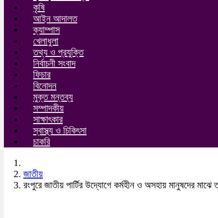
কৃষি
আইন আদালত
ক্যাম্পাস
খেলাধুলা
তথ্য ও প্রযুক্তি
নির্বাচনী সংবাদ
ফিচার
বিনোদন
মুক্ত মন্তব্য
সম্পাদকীয়
সাক্ষাৎকার
স্বাস্থ্য ও চিকিৎসা
চাকরি
জাতীয়
রংপুরে জাতীয় পার্টির উদ্যােগে কর্মহীন ও অসহায় মানুষদের মাঝে 