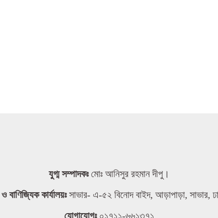
যুগ্ম সম্পাদকঃ
মোঃ আনিসুর রহমান দীপু।
তা ও বাণিজ্যিক কার্যালয়ঃ
সাভার- এ-৫২ বিনোদ বাইদ, আড়াপাড়া, সাভার, ঢ
যোগাযোগঃ
০১৭১১-৬৬১৩৭১