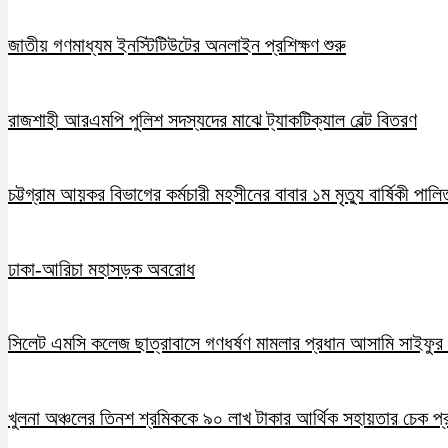
জাতীয় গণমাধ্যম ইনস্টিটিউটের অনলাইন প্রশিক্ষণ শুরু
রাজশাহী আরএমপি পুলিশ সদস্যদের মাঝে ট্যাকটিক্যাল বেল্ট বিতরণ
চট্টগ্রাম আয়কর বিভাগের কর্মচারী মহসীনের বাবার ১ম মৃত্যু বার্ষিকী পালি
ঢাকা-আরিচা মহাসড়ক অবরোধ
সিলেট এমসি কলেজ ছাত্রাবাসে গণধর্ষণ মামলার প্রধান আসামি সাইফুর র
খুলনা অঞ্চলের তিনশ শ্রমিককে ৯০ লাখ টাকার আর্থিক সহায়তার চেক প্