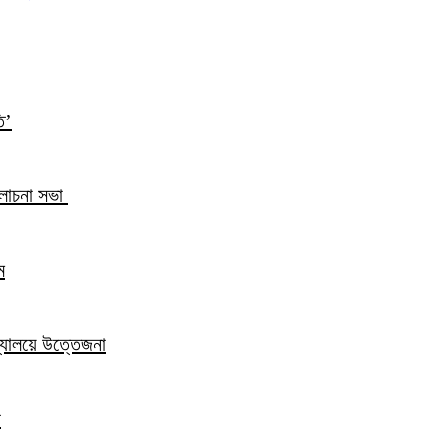
ি’
আলোচনা সভা
ম
িদ্যালয়ে উত্তেজনা
ন