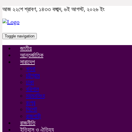
আজ ২২শে শ্রাবণ, ১৪৩৩ বঙ্গাব্দ, ৬ই আগস্ট, ২০২৬ ইং
Toggle navigation
জাতীয়
আন্তর্জাতিক
সারাদেশ
খুলনা
চট্টগ্রাম
ঢাকা
বরিশাল
ময়মনসিংহ
রংপুর
সিলেট
রাজশাহী
রাজনীতি
ইতিহাস ও ঐতিহ্য