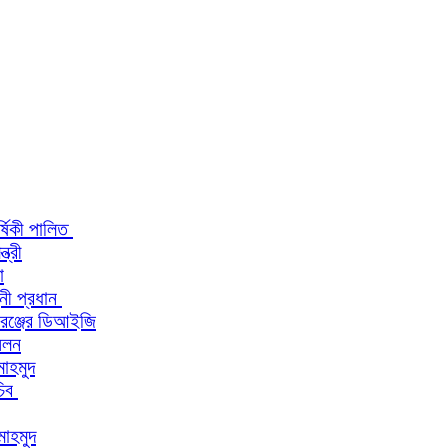
র্ষিকী পালিত
ত্রী
া
িনী প্রধান
 রেঞ্জের ডিআইজি
মেলন
মাহমুদ
চিব
মাহমুদ