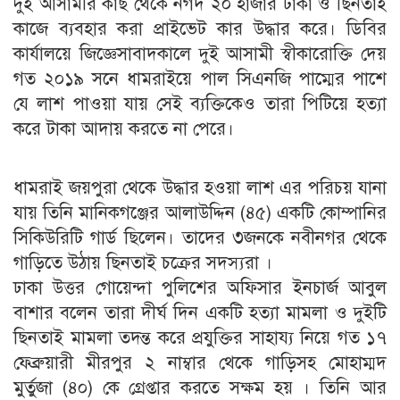
দুই আসামীর কাছ থেকে নগদ ২০ হাজার টাকা ও ছিনতাই
কাজে ব্যবহার করা প্রাইভেট কার উদ্ধার করে। ডিবির
কার্যালয়ে জিজ্ঞেসাবাদকালে দুই আসামী স্বীকারোক্তি দেয়
গত ২০১৯ সনে ধামরাইয়ে পাল সিএনজি পাম্মের পাশে
যে লাশ পাওয়া যায় সেই ব্যক্তিকেও তারা পিটিয়ে হত্যা
করে টাকা আদায় করতে না পেরে।
ধামরাই জয়পুরা থেকে উদ্ধার হওয়া লাশ এর পরিচয় যানা
যায় তিনি মানিকগঞ্জের আলাউদ্দিন (৪৫) একটি কোম্পানির
সিকিউরিটি গার্ড ছিলেন। তাদের ৩জনকে নবীনগর থেকে
গাড়িতে উঠায় ছিনতাই চক্রের সদস্যরা ।
ঢাকা উত্তর গোয়েন্দা পুলিশের অফিসার ইনচার্জ আবুল
বাশার বলেন তারা দীর্ঘ দিন একটি হত্যা মামলা ও দুইটি
ছিনতাই মামলা তদন্ত করে প্রযুক্তির সাহায্য নিয়ে গত ১৭
ফেব্রুয়ারী মীরপুর ২ নাম্বার থেকে গাড়িসহ মোহাম্মদ
মুর্তুজা (৪০) কে গ্রেপ্তার করতে সক্ষম হয় । তিনি আর