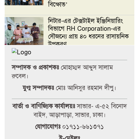
বিক্ষোভ’
নিটার-এর টেক্সটাইল ইঞ্জিনিয়ারিং
বিভাগে RH Corporation-এর
সৌজন্যে প্রায় ৪০ ধরনের রাসায়নিক
উপকরণ
বন্ধ নতুন সাউন্ড সিস্টেম – ভাড়ার
সম্পাদক ও প্রকাশকঃ
মোহাম্মদ আব্দুস সালাম
সিন্ডিকেটে চলছে জবির কেন্দ্রীয়
অডিটোরিয়াম
রুবেল।
যুগ্ম সম্পাদকঃ
মোঃ আনিসুর রহমান দীপু।
নিষেধাজ্ঞা থাকা সত্ত্বেও জবিতে
বিক্ষোভ সমাবেশ
বার্তা ও বাণিজ্যিক কার্যালয়ঃ
সাভার- এ-৫২ বিনোদ
বাইদ, আড়াপাড়া, সাভার, ঢাকা।
সড়ক যোদ্ধা সম্মাননা-২০২৬ পেলেন
যোগাযোগঃ
০১৭১১-৬৬১৩৭১
জি এম খসরুজ্জামান মিন্টু
ই-মেইলঃ