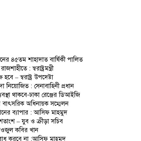
হমানের ৪৫তম শাহাদাত বার্ষিকী পালিত
শাহীতে : স্বরাষ্ট্রমন্ত্রী
হবে – স্বরাষ্ট্র উপদেষ্টা
বদা নিয়োজিত : সেনাবাহিনী প্রধান
ব্যবস্থা থাকবে-ঢাকা রেঞ্জের ডিআইজি
রের বাৎসরিক অধিনায়ক সম্মেলন
মিশনের ব্যাপার : আসিফ মাহমুদ
তাংশ – যুব ও ক্রীড়া সচিব
ফাওজুল কবির খান
ন বোধ করবে না :আসিফ মাহমুদ