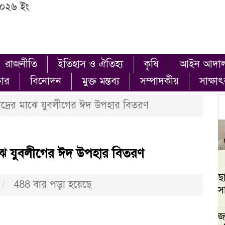
২০২৬ ইং
রাজনীতি
ইতিহাস ও ঐতিহ্য
কৃষি
আইন আদা
চার
বিনোদন
মুক্ত মন্তব্য
সম্পাদকীয়
সাক্ষা
িদ্রের মাঝে যুবলীগের ঈদ উপহার বিতরণ
াঝে যুবলীগের ঈদ উপহার বিতরণ
ছ
488 বার পড়া হয়েছে
স
জ