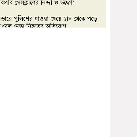
িপ্রবি প্রেসক্লাবের নিন্দা ও উদ্বেগ’
াভারে পুলিশের ধাওয়া খেয়ে ছাদ থেকে পড়ে
াত্রদল নেতা নিহতের অভিযোগ
জবি রিপোর্টার্স ইউনিটির দখল
চেষ্টার অভিযোগে যবিপ্রবি
প্রেসক্লাবের নিন্দা ও উদ্বেগ’
টানা বৃষ্টিতে আত্রাইয়ে বেড়েছে
সবজির দাম, ভোগান্তিতে সাধারণ
মানুষ
জুলাই বিপ্লবী শহীদ রায়হান-
সাকিব হত্যার বিচার দুই বছরেও
হয়নি