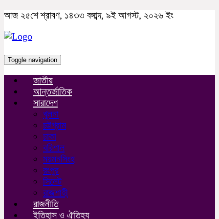
আজ ২৫শে শ্রাবণ, ১৪৩৩ বঙ্গাব্দ, ৯ই আগস্ট, ২০২৬ ইং
Toggle navigation
জাতীয়
আন্তর্জাতিক
সারাদেশ
খুলনা
চট্টগ্রাম
ঢাকা
বরিশাল
ময়মনসিংহ
রংপুর
সিলেট
রাজশাহী
রাজনীতি
ইতিহাস ও ঐতিহ্য