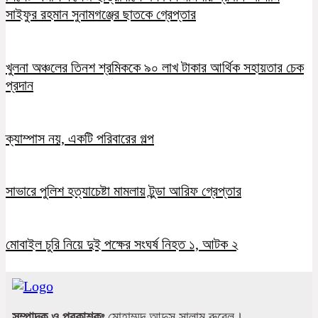
সাইফুর রহমান সুনামগঞ্জের ছাতকে গ্রেপ্তার
খুলনা অঞ্চলের তিনশ শ্রমিককে ৯০ লাখ টাকার আর্থিক সহায়তার চেক
প্রদান
ক্যাম্পাস নয়, একটি পরিবারের গল্প
সাভারে পুলিশ হত্যাচেষ্টা মামলায় টুন্ডা আরিফ গ্রেপ্তার
মোবাইল চুরি নিয়ে দুই পক্ষের সংঘর্ষ নিহত ১, আটক ২
সম্পাদক ও প্রকাশকঃ
মোহাম্মদ আব্দুস সালাম রুবেল।