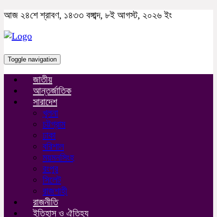
আজ ২৪শে শ্রাবণ, ১৪৩৩ বঙ্গাব্দ, ৮ই আগস্ট, ২০২৬ ইং
Toggle navigation
জাতীয়
আন্তর্জাতিক
সারাদেশ
খুলনা
চট্টগ্রাম
ঢাকা
বরিশাল
ময়মনসিংহ
রংপুর
সিলেট
রাজশাহী
রাজনীতি
ইতিহাস ও ঐতিহ্য