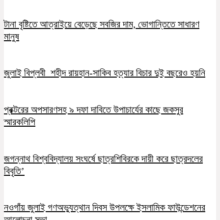
টানা বৃষ্টিতে আত্রাইয়ে বেড়েছে সবজির দাম, ভোগান্তিতে সাধারণ
মানুষ
জুলাই বিপ্লবী শহীদ রায়হান-সাকিব হত্যার বিচার দুই বছরেও হয়নি
প্রক্টরের অপসারণসহ ৯ দফা দাবিতে উপাচার্যের কাছে জকসুর
স্মারকলিপি
জগন্নাথ বিশ্ববিদ্যালয় সংঘর্ষে ছাত্রশিবিরকে দায়ী করে ছাত্রদলের
বিবৃতি’
নওগাঁয় জুলাই গণঅভ্যুত্থান দিবস উপলক্ষে ইসলামিক ফাউন্ডেশনের
আলোচনা সভা