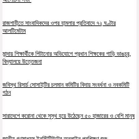
রাজশাহীতে সাংবাদিকদের ওপর হামলার প্রতিবাদে ৭২ ঘণ্টার
আলটিমেটাম
মান্দায় শিক্ষার্থীকে পিটানোর অভিযোগে প্রধান শিক্ষকের গাড়ি ভাঙচুর,
বিদ্যালয়ে উত্তেজনা
জবিস্থ রিসার্চ সোসাইটির চলমান কমিটির বিদায় সংবর্ধনা ও নবকমিটি
গঠন
সারাদেশে করোনা থেকে সুস্থ হয়ে উঠেছেন ৫০ হাজারের ও বেশি মানুষ
জাতীয় গণমাধ্যম ইনস্টিটিউটের অনলাইন প্রশিক্ষণ শুরু