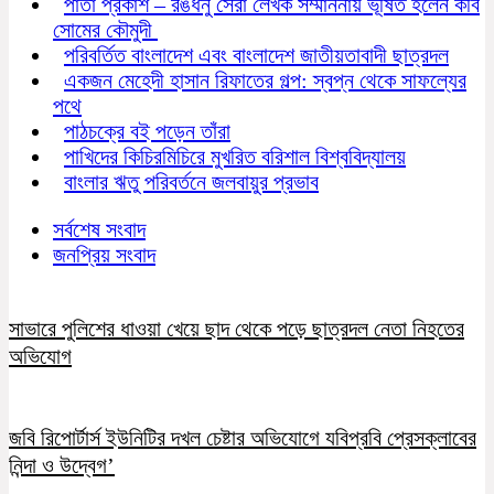
পাতা প্রকাশ – রঙধনু সেরা লেখক সম্মাননায় ভূষিত হলেন কবি
সোমের কৌমুদী
পরিবর্তিত বাংলাদেশ এবং বাংলাদেশ জাতীয়তাবাদী ছাত্রদল
একজন মেহেদী হাসান রিফাতের গল্প: স্বপ্ন থেকে সাফল্যের
পথে
পাঠচক্রে বই পড়েন তাঁরা
পাখিদের কিচিরমিচিরে মুখরিত বরিশাল বিশ্ববিদ্যালয়
বাংলার ঋতু পরিবর্তনে জলবায়ুর প্রভাব
সর্বশেষ সংবাদ
জনপ্রিয় সংবাদ
সাভারে পুলিশের ধাওয়া খেয়ে ছাদ থেকে পড়ে ছাত্রদল নেতা নিহতের
অভিযোগ
জবি রিপোর্টার্স ইউনিটির দখল চেষ্টার অভিযোগে যবিপ্রবি প্রেসক্লাবের
নিন্দা ও উদ্বেগ’