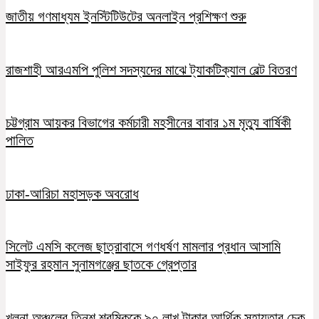
জাতীয় গণমাধ্যম ইনস্টিটিউটের অনলাইন প্রশিক্ষণ শুরু
রাজশাহী আরএমপি পুলিশ সদস্যদের মাঝে ট্যাকটিক্যাল বেল্ট বিতরণ
চট্টগ্রাম আয়কর বিভাগের কর্মচারী মহসীনের বাবার ১ম মৃত্যু বার্ষিকী
পালিত
ঢাকা-আরিচা মহাসড়ক অবরোধ
সিলেট এমসি কলেজ ছাত্রাবাসে গণধর্ষণ মামলার প্রধান আসামি
সাইফুর রহমান সুনামগঞ্জের ছাতকে গ্রেপ্তার
খুলনা অঞ্চলের তিনশ শ্রমিককে ৯০ লাখ টাকার আর্থিক সহায়তার চেক