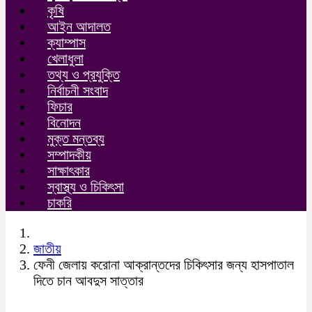
কৃষি
আইন আদালত
ক্যাম্পাস
খেলাধুলা
তথ্য ও প্রযুক্তি
নির্বাচনী সংবাদ
ফিচার
বিনোদন
মুক্ত মন্তব্য
সম্পাদকীয়
সাক্ষাৎকার
স্বাস্থ্য ও চিকিৎসা
চাকরি
জাতীয়
ফেনী জেলায় করোনা আক্রান্তদের চিকিৎসার জন্য হাসপাতাল
দিতে চান আবদুস সাত্তার