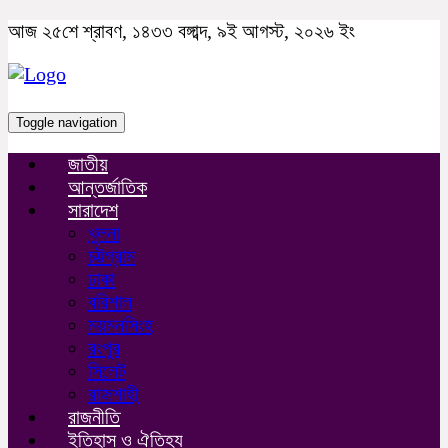
আজ ২৫শে শ্রাবণ, ১৪৩৩ বঙ্গাব্দ, ৯ই আগস্ট, ২০২৬ ইং
Toggle navigation
জাতীয়
আন্তর্জাতিক
সারাদেশ
খুলনা
চট্টগ্রাম
ঢাকা
বরিশাল
ময়মনসিংহ
রংপুর
সিলেট
রাজশাহী
রাজনীতি
ইতিহাস ও ঐতিহ্য