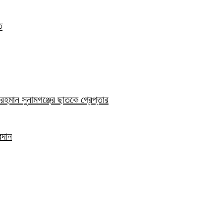
ত
হমান সুনামগঞ্জের ছাতকে গ্রেপ্তার
রদান