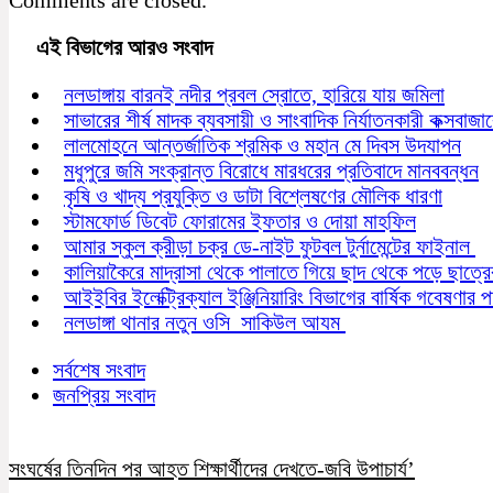
এই বিভাগের আরও সংবাদ
নলডাঙ্গায় বারনই নদীর প্রবল স্রোতে, হারিয়ে যায় জমিলা
সাভারের শীর্ষ মাদক ব্যবসায়ী ও সাংবাদিক নির্যাতনকারী কক্সবাজ
লালমোহনে আন্তর্জাতিক শ্রমিক ও মহান মে দিবস উদযাপন
মধুপুরে জমি সংক্রান্ত বিরোধে মারধরের প্রতিবাদে মানববন্ধন
কৃষি ও খাদ্য প্রযুক্তি ও ডাটা বিশ্লেষণের মৌলিক ধারণা
স্টামফোর্ড ডিবেট ফোরামের ইফতার ও দোয়া মাহফিল
আমার স্কুল ক্রীড়া চক্র ডে-নাইট ফুটবল টুর্নামেন্টের ফাইনাল
কালিয়াকৈরে মাদ্রাসা থেকে পালাতে গিয়ে ছাদ থেকে পড়ে ছাত্রের 
আইইবির ইলেক্ট্রিক্যাল ইঞ্জিনিয়ারিং বিভাগের বার্ষিক গবেষণার 
নলডাঙ্গা থানার নতুন ওসি সাকিউল আযম
সর্বশেষ সংবাদ
জনপ্রিয় সংবাদ
সংঘর্ষের তিনদিন পর আহত শিক্ষার্থীদের দেখতে-জবি উপাচার্য’