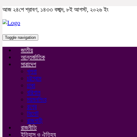
আজ ২৪শে শ্রাবণ, ১৪৩৩ বঙ্গাব্দ, ৮ই আগস্ট, ২০২৬ ইং
Toggle navigation
জাতীয়
আন্তর্জাতিক
সারাদেশ
খুলনা
চট্টগ্রাম
ঢাকা
বরিশাল
ময়মনসিংহ
রংপুর
সিলেট
রাজশাহী
রাজনীতি
ইতিহাস ও ঐতিহ্য