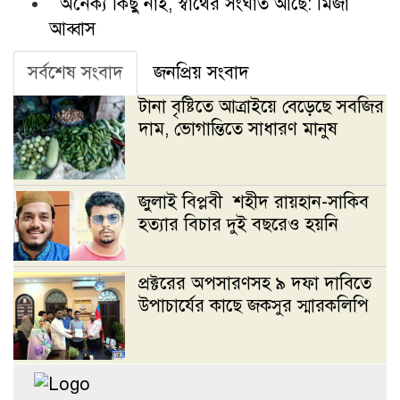
অনৈক্য কিছু নাই, স্বার্থের সংঘাত আছে: মির্জা
আব্বাস
সর্বশেষ সংবাদ
জনপ্রিয় সংবাদ
টানা বৃষ্টিতে আত্রাইয়ে বেড়েছে সবজির
দাম, ভোগান্তিতে সাধারণ মানুষ
জুলাই বিপ্লবী শহীদ রায়হান-সাকিব
হত্যার বিচার দুই বছরেও হয়নি
প্রক্টরের অপসারণসহ ৯ দফা দাবিতে
উপাচার্যের কাছে জকসুর স্মারকলিপি
জগন্নাথ বিশ্ববিদ্যালয় সংঘর্ষে