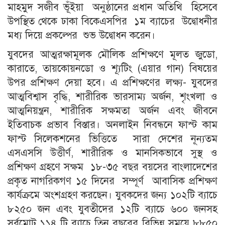
মাহমুদ সজীব ভূঁইয়া অনুষ্ঠানের প্রধান অতিথি হিসেবে
উপস্থিত থেকে ঢাকা বিকেএসপির ১ম ব্যাচের উদ্বোধনীর
মধ্য দিয়ে প্রকল্পের শুভ উদ্বোধন করেন।
যুবদের আত্মরক্ষামূলক মৌলিক প্রশিক্ষণে মূলত জুডো,
কারাতে, তায়কোয়নডো ও শ্যূটিং (এয়ার গান) বিষয়ের
উপর প্রশিক্ষণ দেয়া হবে। এ প্রশিক্ষণের লক্ষ্য- যুবদের
আত্মবিশ্বাস বৃদ্ধি, শারীরিক ভারসাম্য অর্জন, শৃংখলা ও
আত্মনিয়ন্ত্রন, শারীরিক সক্ষমতা অর্জন এবং জীবনে
ইতিবাচক প্রভাব বিস্তার। অনলাইন নিবন্ধনে ফাস্ট কাম
ফাস্ট সিলেকশনের ভিত্তিতে সারা দেশের নূন্যতম
এসএসসি উত্তীর্ণ, শারীরিক ও মানসিকভাবে সুস্থ ও
প্রশিক্ষণ গ্রহণে সক্ষম ১৮-৩৫ বছর বয়সের বাংলাদেশের
প্রকৃত নাগরিকগণ ১৫ দিনের সম্পূর্ণ আবাসিক প্রশিক্ষণ
কার্যক্রমে অংশগ্রহণ করছেন। যুবকদের জন্য ১০২টি ব্যাচে
৮২৫০ জন এবং যুবতীদের ১২টি ব্যাচে ৬০০ জনসহ
সর্বমোট ১১৪ টি ব্যাচে তিন বছরের বিভিন্ন সময়ে ৮৮৫০