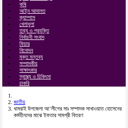
কৃষি
আইন আদালত
ক্যাম্পাস
খেলাধুলা
তথ্য ও প্রযুক্তি
নির্বাচনী সংবাদ
ফিচার
বিনোদন
মুক্ত মন্তব্য
সম্পাদকীয়
সাক্ষাৎকার
স্বাস্থ্য ও চিকিৎসা
চাকরি
জাতীয়
ধামরাই উপজেলা আ’লীগের সাঃ সম্পাদক সাখাওয়াত হোসেনের
কর্মহীনদের মাঝে ইফতার সামগ্রী বিতরণ