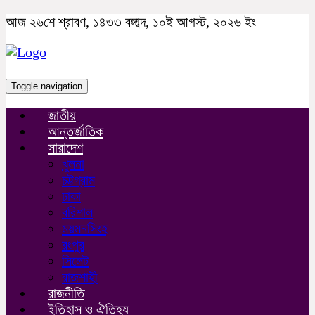
আজ ২৬শে শ্রাবণ, ১৪৩৩ বঙ্গাব্দ, ১০ই আগস্ট, ২০২৬ ইং
Toggle navigation
জাতীয়
আন্তর্জাতিক
সারাদেশ
খুলনা
চট্টগ্রাম
ঢাকা
বরিশাল
ময়মনসিংহ
রংপুর
সিলেট
রাজশাহী
রাজনীতি
ইতিহাস ও ঐতিহ্য