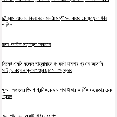
চট্টগ্রাম আয়কর বিভাগের কর্মচারী মহসীনের বাবার ১ম মৃত্যু বার্ষিকী
পালিত
ঢাকা-আরিচা মহাসড়ক অবরোধ
সিলেট এমসি কলেজ ছাত্রাবাসে গণধর্ষণ মামলার প্রধান আসামি
সাইফুর রহমান সুনামগঞ্জের ছাতকে গ্রেপ্তার
খুলনা অঞ্চলের তিনশ শ্রমিককে ৯০ লাখ টাকার আর্থিক সহায়তার চেক
প্রদান
ক্যাম্পাস নয়, একটি পরিবারের গল্প