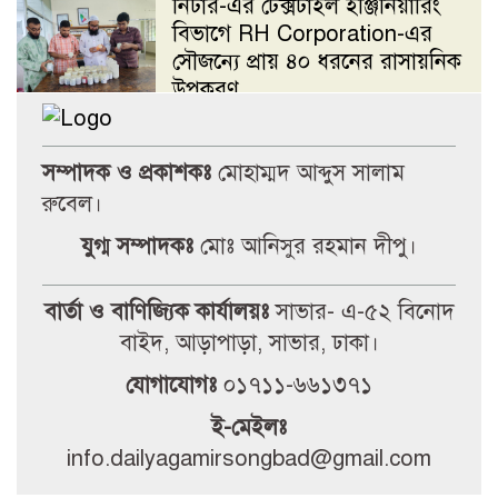
নিটার-এর টেক্সটাইল ইঞ্জিনিয়ারিং
বিভাগে RH Corporation-এর
সৌজন্যে প্রায় ৪০ ধরনের রাসায়নিক
উপকরণ
বন্ধ নতুন সাউন্ড সিস্টেম – ভাড়ার
সম্পাদক ও প্রকাশকঃ
মোহাম্মদ আব্দুস সালাম
সিন্ডিকেটে চলছে জবির কেন্দ্রীয়
অডিটোরিয়াম
রুবেল।
যুগ্ম সম্পাদকঃ
মোঃ আনিসুর রহমান দীপু।
নিষেধাজ্ঞা থাকা সত্ত্বেও জবিতে
বিক্ষোভ সমাবেশ
বার্তা ও বাণিজ্যিক কার্যালয়ঃ
সাভার- এ-৫২ বিনোদ
বাইদ, আড়াপাড়া, সাভার, ঢাকা।
সড়ক যোদ্ধা সম্মাননা-২০২৬ পেলেন
যোগাযোগঃ
০১৭১১-৬৬১৩৭১
জি এম খসরুজ্জামান মিন্টু
ই-মেইলঃ
info.dailyagamirsongbad@gmail.com
সংঘর্ষের তিনদিন পর আহত
শিক্ষার্থীদের দেখতে-জবি উপাচার্য’